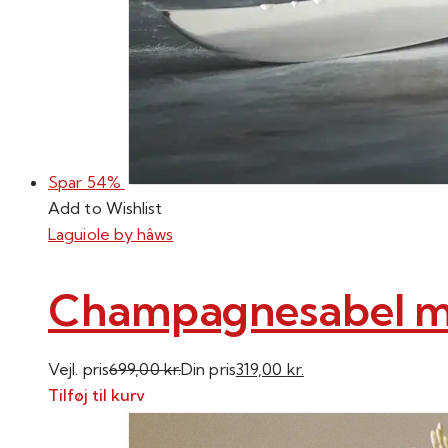
Spar 54%
Add to Wishlist
Laguiole by hâws
Champagnesabel med
Vejl. pris
699,00
kr.
Din pris
319,00
kr.
Tilføj til kurv