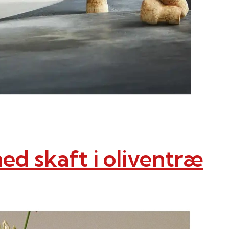
 skaft i oliventræ