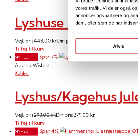
Vi bruger cookies til at tilpas
vores trafik. Vi deler også 
annonceringspartnere og anal
Lyshuse – kagehuse 
dem, eller som de har indsaml
Vejl. pris
448,00
kr.
Din pris
375,00
kr.
Afvis
Tilføj til kurv
Spar 7%
NYHED
Add to Wishlist
Kähler
Lyshus/Kagehus Jul
Vejl. pris
299,00
kr.
Din pris
279,00
kr.
Tilføj til kurv
Spar 4%
NYHED