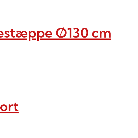
ræstæppe Ø130 cm
ort