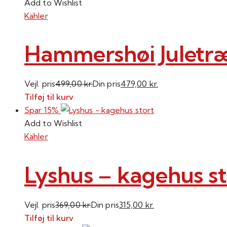
Add to Wishlist
Kähler
Hammershøi Julet
Vejl. pris
499,00
kr.
Din pris
479,00
kr.
Tilføj til kurv
Spar 15%
Add to Wishlist
Kähler
Lyshus – kagehus st
Vejl. pris
369,00
kr.
Din pris
315,00
kr.
Tilføj til kurv