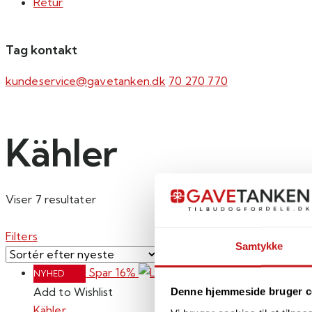
Retur
Tag kontakt
kundeservice@gavetanken.dk
70 270 770
Kähler
Sorteret
Viser 7 resultater
efter
seneste
Filters
Samtykke
Spar 16%
NYHED
Add to Wishlist
Denne hjemmeside bruger c
Kähler