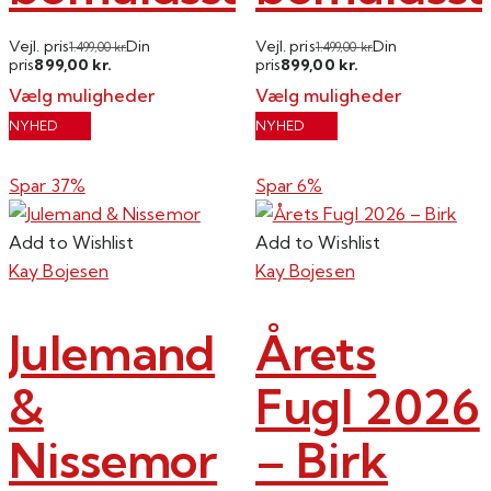
Vejl. pris
Din
Vejl. pris
Din
1.499,00
kr.
1.499,00
kr.
899,00
899,00
pris
kr.
pris
kr.
Vælg muligheder
Vælg muligheder
Dette
Dette
NYHED
NYHED
vare
vare
har
har
Spar 37%
Spar 6%
flere
flere
varianter.
varianter.
Add to Wishlist
Add to Wishlist
Mulighederne
Mulighederne
Kay Bojesen
Kay Bojesen
kan
kan
vælges
vælges
Julemand
Årets
på
på
varesiden
varesiden
&
Fugl 2026
Nissemor
– Birk