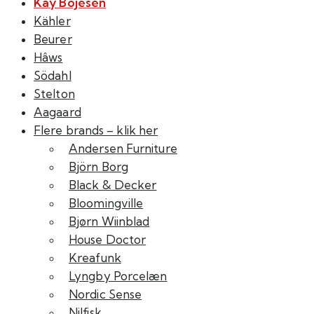
Kay Bojesen
Kähler
Beurer
Hâws
Södahl
Stelton
Aagaard
Flere brands – klik her
Andersen Furniture
Björn Borg
Black & Decker
Bloomingville
Bjørn Wiinblad
House Doctor
Kreafunk
Lyngby Porcelæn
Nordic Sense
Nilfisk