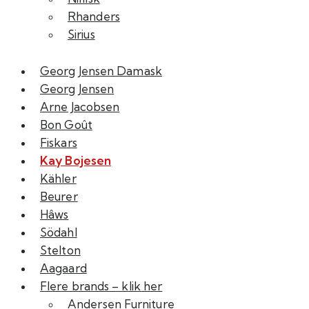
Rhanders
Sirius
Georg Jensen Damask
Georg Jensen
Arne Jacobsen
Bon Goût
Fiskars
Kay Bojesen
Kähler
Beurer
Hâws
Södahl
Stelton
Aagaard
Flere brands – klik her
Andersen Furniture