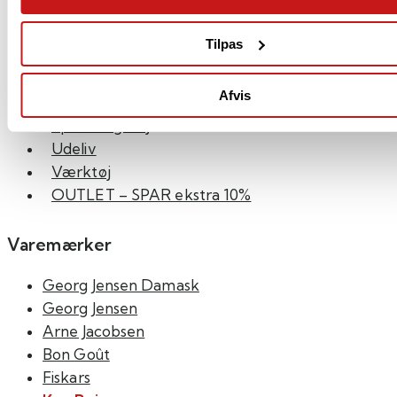
Lys & Lamper
Højtalere og Høretelefoner
Tilpas
Personlig Pleje
Rejseartikler
Afvis
Smykker & Ure
Spil & Legetøj
Udeliv
Værktøj
OUTLET – SPAR ekstra 10%
Varemærker
Georg Jensen Damask
Georg Jensen
Arne Jacobsen
Bon Goût
Fiskars