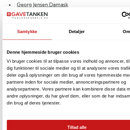
Georg Jensen Damask
Sengetøj & Håndklæder
Bolig
Soveværelse
Samtykke
Detaljer
O
Tekstiler
Indretning
Træfigurer
Denne hjemmeside bruger cookies
Vi bruger cookies til at tilpasse vores indhold og annoncer, til
Husholdningsapparater
dig funktioner til sociale medier og til at analysere vores trafi
Jul
deler også oplysninger om din brug af vores hjemmeside me
Køkken
partnere inden for sociale medier, annonceringspartnere og
Borddækning
analysepartnere. Vores partnere kan kombinere disse data 
Gryder & Pander
andre oplysninger, du har givet dem, eller som de har indsaml
Køkkenknive
din brug af deres tjenester.
Køkkenmaskiner
Køkkenudstyr
Tillad alle