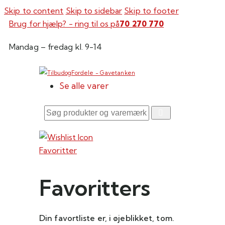
Skip to content
Skip to sidebar
Skip to footer
Brug for hjælp? - ring til os på
70 270 770
Mandag – fredag kl. 9-14
Se alle varer
Søg
produkter
og
Favoritter
varemærker
her
Favoritters
Din favortliste er, i øjeblikket, tom.