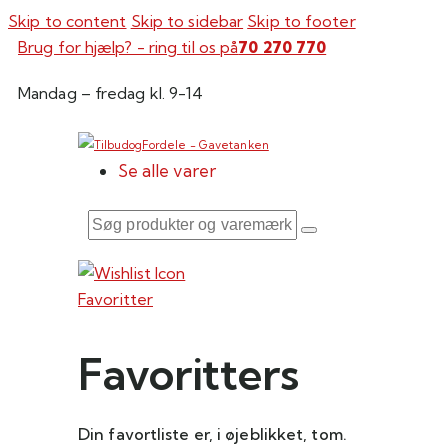
Skip to content
Skip to sidebar
Skip to footer
Brug for hjælp? - ring til os på
70 270 770
Mandag – fredag kl. 9-14
Se alle varer
Søg
produkter
og
Favoritter
varemærker
her
Favoritters
Din favortliste er, i øjeblikket, tom.