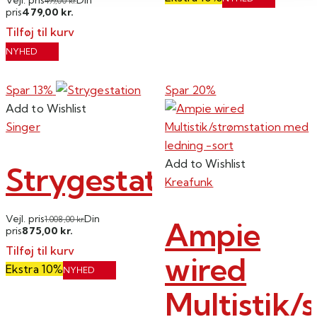
499,00
kr.
479,00
pris
kr.
Tilføj til kurv
NYHED
Spar 13%
Spar 20%
Add to Wishlist
Singer
Add to Wishlist
Strygestation
Kreafunk
Vejl. pris
Din
1.008,00
kr.
Ampie
875,00
pris
kr.
Tilføj til kurv
wired
Ekstra 10%
NYHED
Multistik/