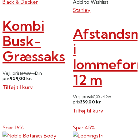
Black & Decker
Add to Wishlist
Stanley
Kombi
Afstandsm
Busk-
i
Græssaks
lommefor
Vejl. pris
Din
12 m
1.119,00
kr.
959,00
pris
kr.
Tilføj til kurv
Vejl. pris
Din
449,00
kr.
339,00
pris
kr.
Tilføj til kurv
Spar 16%
Spar 45%