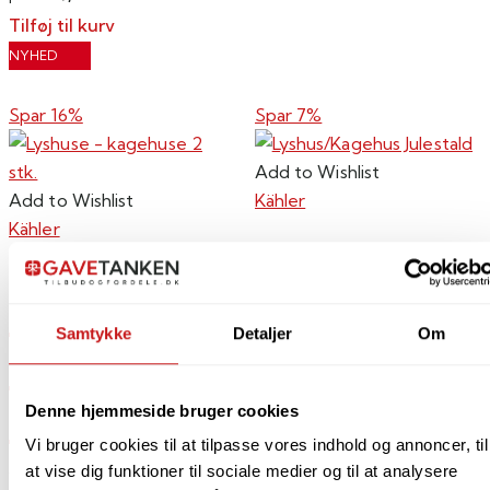
Mulighederne
Tilføj til kurv
kan
NYHED
vælges
på
Spar 16%
Spar 7%
varesiden
Add to Wishlist
Add to Wishlist
Kähler
Kähler
Lyshus/Ka
Lyshuse –
Julestald
Samtykke
Detaljer
Om
kagehuse
Vejl. pris
Din
2 stk.
299,00
kr.
Denne hjemmeside bruger cookies
279,00
pris
kr.
Tilføj til kurv
Vi bruger cookies til at tilpasse vores indhold og annoncer, til
at vise dig funktioner til sociale medier og til at analysere
NYHED
Vejl. pris
Din
448,00
kr.