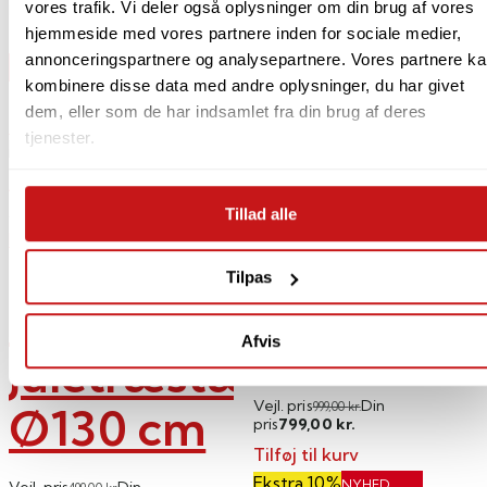
375,00
pris
kr.
vores trafik. Vi deler også oplysninger om din brug af vores
hjemmeside med vores partnere inden for sociale medier,
Tilføj til kurv
annonceringspartnere og analysepartnere. Vores partnere k
NYHED
kombinere disse data med andre oplysninger, du har givet
dem, eller som de har indsamlet fra din brug af deres
Spar 4%
Spar 20%
tjenester.
Add to Wishlist
Add to Wishlist
Black & Decker
Tillad alle
Kähler
Multi
Tilpas
Hammershøi
luftkompr
Afvis
Juletræstæppe
Vejl. pris
Din
Ø130 cm
999,00
kr.
799,00
pris
kr.
Tilføj til kurv
Ekstra 10%
NYHED
Vejl. pris
Din