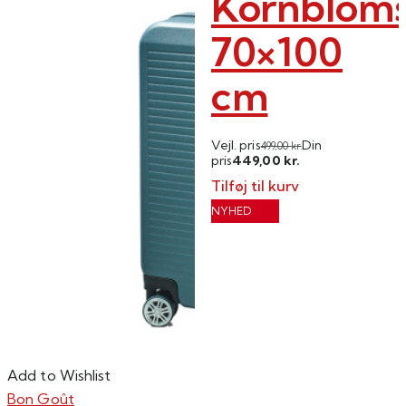
Kornbloms
70×100
cm
Vejl. pris
Din
499,00
kr.
449,00
pris
kr.
Tilføj til kurv
NYHED
Add to Wishlist
Bon Goût