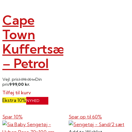
Cape
Town
Kuffertsæt
– Petrol
Vejl. pris
Din
3.098,00
kr.
999,00
pris
kr.
Tilføj til kurv
Ekstra 10%
NYHED
Spar 10%
Spar op til
60%
Add to Wishlist