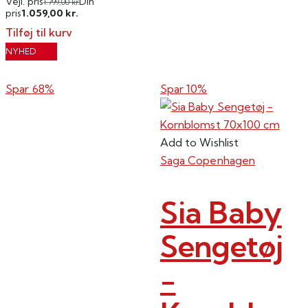
Vejl. pris
Din
1.799,00
kr.
1.059,00
pris
kr.
Tilføj til kurv
NYHED
Spar 68%
Spar 10%
Add to Wishlist
Saga Copenhagen
Sia Baby
Sengetøj
-