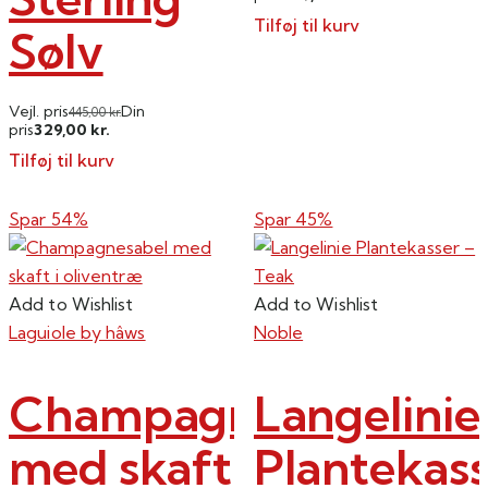
Tilføj til kurv
Sølv
Vejl. pris
Din
445,00
kr.
329,00
pris
kr.
Tilføj til kurv
Spar 54%
Spar 45%
Add to Wishlist
Add to Wishlist
Laguiole by hâws
Noble
Champagnesabel
Langelinie
med skaft
Plantekas