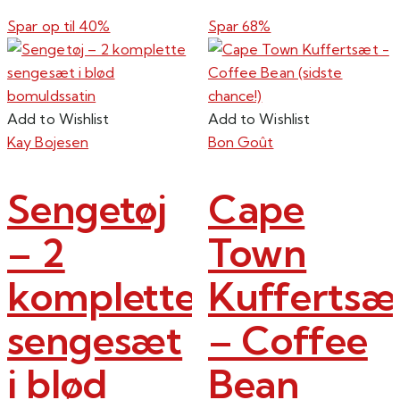
flere
har
varianter.
Spar op til
40%
Spar 68%
flere
Mulighederne
varianter.
kan
Mulighederne
vælges
kan
på
Add to Wishlist
Add to Wishlist
vælges
varesiden
Kay Bojesen
Bon Goût
på
varesiden
Sengetøj
Cape
– 2
Town
komplette
Kuffertsæ
sengesæt
– Coffee
i blød
Bean