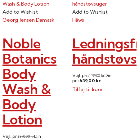
Add to Wishlist
Add to Wishlist
Georg Jensen Damask
Hâws
Noble
Ledningsfr
Botanics
håndstøvs
Body
Vejl. pris
Din
1.199,00
kr.
659,00
pris
kr.
Wash &
Tilføj til kurv
Body
Lotion
Vejl. pris
Din
370,00
kr.