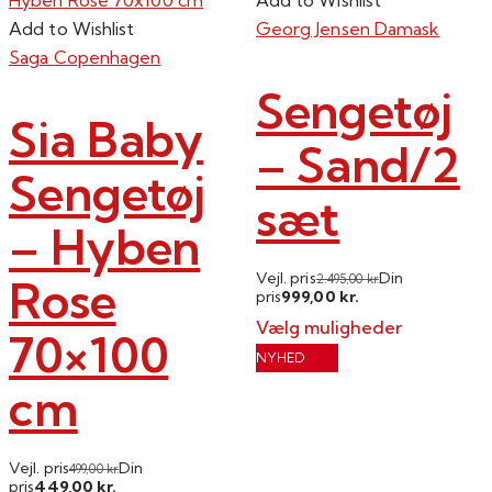
Add to Wishlist
Georg Jensen Damask
Saga Copenhagen
Sengetøj
Sia Baby
– Sand/2
Sengetøj
sæt
– Hyben
Vejl. pris
Din
Rose
2.495,00
kr.
999,00
pris
kr.
Vælg muligheder
70×100
Dette
NYHED
vare
cm
har
flere
Vejl. pris
Din
varianter.
499,00
kr.
449,00
pris
kr.