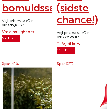
bomuldssatin
(sidste
chance!)
Vejl. pris
Din
1.499,00
kr.
899,00
pris
kr.
Vælg muligheder
Vejl. pris
Din
3.098,00
kr.
999,00
pris
kr.
Dette
NYHED
Tilføj til kurv
vare
har
NYHED
flere
varianter.
Spar 41%
Spar 37%
Mulighederne
kan
vælges
på
varesiden