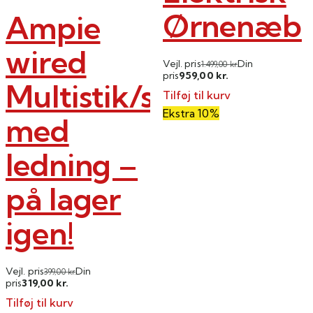
Ørnenæb
Ampie
wired
Vejl. pris
Din
1.499,00
kr.
959,00
pris
kr.
Multistik/strømstatio
Tilføj til kurv
Ekstra 10%
med
ledning –
på lager
igen!
Vejl. pris
Din
399,00
kr.
319,00
pris
kr.
Tilføj til kurv