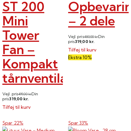
ST 200
Opbevarin
Mini
– 2 dele
Tower
Vejl. pris
Din
480,00
kr.
319,00
pris
kr.
Fan –
Tilføj til kurv
Ekstra 10%
Kompakt
tårnventilator
Vejl. pris
Din
499,00
kr.
319,00
pris
kr.
Tilføj til kurv
Spar 22%
Spar 33%