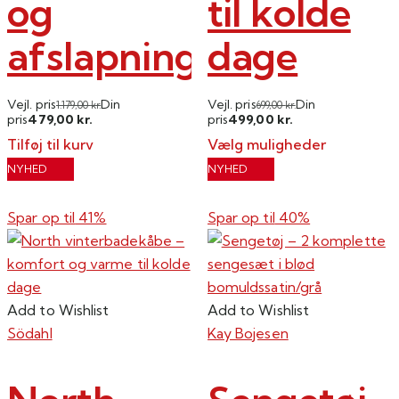
og
til kolde
afslapning
dage
Vejl. pris
Din
Vejl. pris
Din
1.179,00
kr.
699,00
kr.
479,00
499,00
pris
kr.
pris
kr.
Tilføj til kurv
Vælg muligheder
Dette
NYHED
NYHED
vare
har
Spar op til
41%
Spar op til
40%
flere
varianter.
Mulighederne
kan
Add to Wishlist
Add to Wishlist
vælges
Södahl
Kay Bojesen
på
varesiden