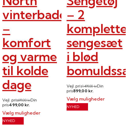
North
Sengetøj
vinterbadekåbe
– 2
–
komplette
komfort
sengesæt
og varme
i blød
til kolde
bomuldssa
dage
Vejl. pris
Din
1.499,00
kr.
899,00
pris
kr.
Vælg muligheder
Vejl. pris
Din
699,00
kr.
499,00
pris
kr.
Dette
NYHED
Vælg muligheder
vare
Dette
har
NYHED
vare