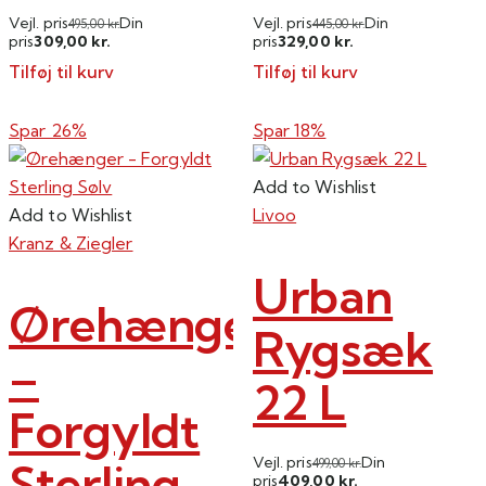
Vejl. pris
Din
Vejl. pris
Din
495,00
kr.
445,00
kr.
309,00
329,00
pris
kr.
pris
kr.
Tilføj til kurv
Tilføj til kurv
Spar 26%
Spar 18%
Add to Wishlist
Add to Wishlist
Livoo
Kranz & Ziegler
Urban
Ørehænger
Rygsæk
–
22 L
Forgyldt
Vejl. pris
Din
Sterling
499,00
kr.
409,00
pris
kr.