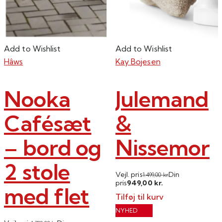
Add to Wishlist
Add to Wishlist
Hâws
Kay Bojesen
Nooka
Julemand
Cafésæt
&
– bord og
Nissemor
2 stole
Vejl. pris
Din
1.499,00
kr.
949,00
pris
kr.
med flet
Tilføj til kurv
NYHED