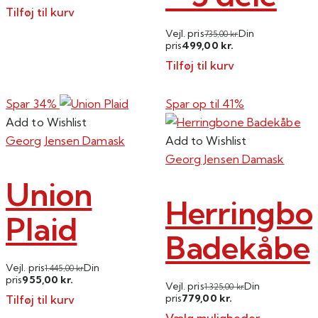
Tilføj til kurv
Vejl. pris
Din
735,00
kr.
499,00
pris
kr.
Tilføj til kurv
Spar 34%
Spar op til
41%
Add to Wishlist
Georg Jensen Damask
Add to Wishlist
Georg Jensen Damask
Union
Herringbo
Plaid
Badekåbe
Vejl. pris
Din
1.445,00
kr.
955,00
pris
kr.
Vejl. pris
Din
1.325,00
kr.
779,00
pris
kr.
Tilføj til kurv