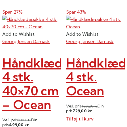
Dette
vare
Spar 27%
Spar 43%
har
flere
varianter.
Add to Wishlist
Add to Wishlist
Mulighederne
Georg Jensen Damask
Georg Jensen Damask
kan
vælges
Håndklædepakke
Håndklæd
på
varesiden
4 stk.
4 stk.
40×70 cm
Ocean
– Ocean
Vejl. pris
Din
1.280,00
kr.
729,00
pris
kr.
Tilføj til kurv
Vejl. pris
Din
680,00
kr.
499,00
pris
kr.