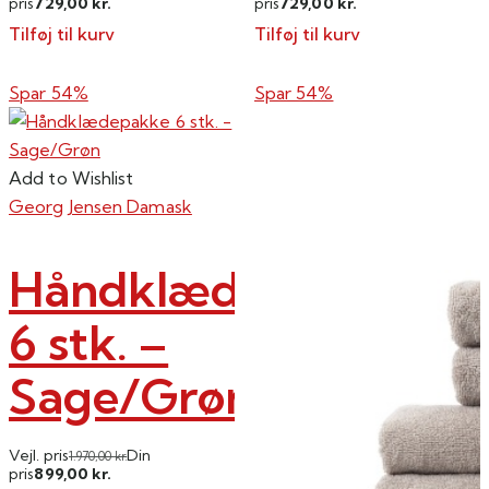
729,00
729,00
pris
kr.
pris
kr.
Tilføj til kurv
Tilføj til kurv
Spar 54%
Spar 54%
Add to Wishlist
Georg Jensen Damask
Håndklædepakke
6 stk. –
Sage/Grøn
Vejl. pris
Din
1.970,00
kr.
899,00
pris
kr.