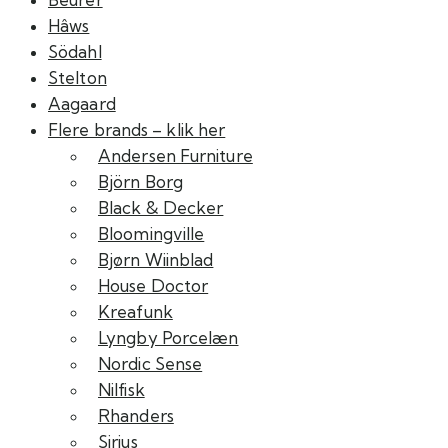
Hâws
Södahl
Stelton
Aagaard
Flere brands – klik her
Andersen Furniture
Björn Borg
Black & Decker
Bloomingville
Bjørn Wiinblad
House Doctor
Kreafunk
Lyngby Porcelæn
Nordic Sense
Nilfisk
Rhanders
Sirius