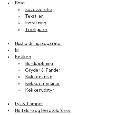
Bolig
Soveværelse
Tekstiler
Indretning
Træfigurer
Husholdningsapparater
Jul
Køkken
Borddækning
Gryder & Pander
Køkkenknive
Køkkenmaskiner
Køkkenudstyr
Lys & Lamper
Højtalere og Høretelefoner