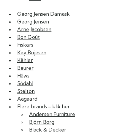
Georg Jensen Damask
Georg Jensen
Arne Jacobsen
Bon Goût
Fiskars
Kay Bojesen
Kähler
Beurer
Hâws
Södahl
Stelton
Aagaard
Flere brands – klik her
Andersen Furniture
Björn Borg
Black & Decker