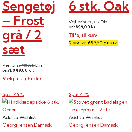
Sengetøj
6 stk. Oak
– Frost
Vejl. pris
Din
1.750,00
kr.
899,00
pris
kr.
grå / 2
Tilføj til kurv
2 stk. kr. 699,50 pr. stk.
sæt
Vejl. pris
Din
2.400,00
kr.
1.049,00
pris
kr.
Vælg muligheder
Dette
vare
Spar 49%
Spar 41%
har
flere
varianter.
Add to Wishlist
Add to Wishlist
Mulighederne
Georg Jensen Damask
Georg Jensen Damask
kan