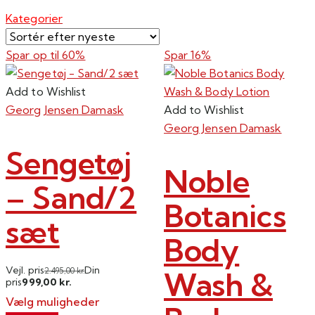
seneste
Kategorier
Spar op til
60%
Spar 16%
Add to Wishlist
Georg Jensen Damask
Add to Wishlist
Georg Jensen Damask
Sengetøj
Noble
– Sand/2
Botanics
sæt
Body
Vejl. pris
Din
Wash &
2.495,00
kr.
999,00
pris
kr.
Vælg muligheder