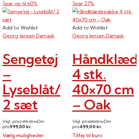
vare
Spar op til
60%
Spar 27%
har
flere
varianter.
Add to Wishlist
Add to Wishlist
Mulighederne
Georg Jensen Damask
Georg Jensen Damask
kan
vælges
Sengetøj
Håndklæd
på
varesiden
–
4 stk.
Lyseblåt/
40×70 cm
2 sæt
– Oak
Vejl. pris
Din
Vejl. pris
Din
2.495,00
kr.
680,00
kr.
999,00
499,00
pris
kr.
pris
kr.
Vælg muligheder
Tilføj til kurv