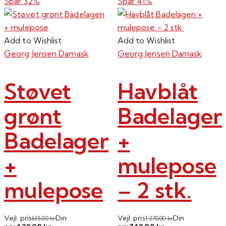
Spar 32%
Spar 41%
Add to Wishlist
Add to Wishlist
Georg Jensen Damask
Georg Jensen Damask
Støvet
Havblåt
grønt
Badelagen
Badelagen
+
+
mulepose
mulepose
– 2 stk.
Vejl. pris
Din
Vejl. pris
Din
635,00
kr.
1.270,00
kr.