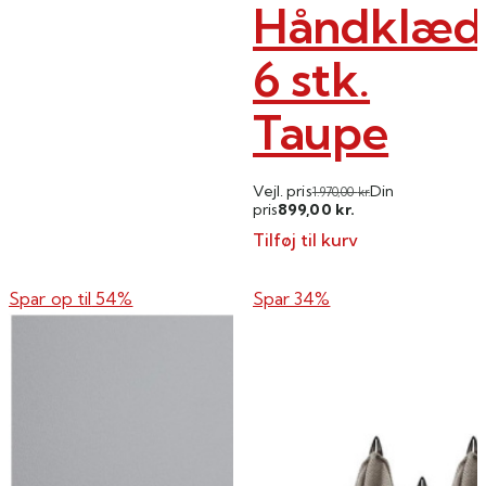
Håndklæd
6 stk.
Taupe
Vejl. pris
Din
1.970,00
kr.
899,00
pris
kr.
Tilføj til kurv
Spar op til
54%
Spar 34%