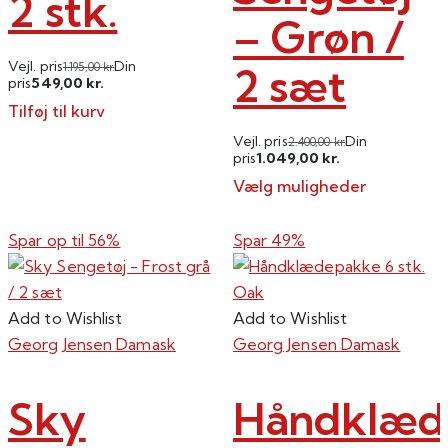
2 stk.
– Grøn /
Vejl. pris
Din
2 sæt
1.195,00
kr.
549,00
pris
kr.
Tilføj til kurv
Vejl. pris
Din
2.400,00
kr.
1.049,00
pris
kr.
Vælg muligheder
Dette
vare
Spar op til
56%
Spar 49%
har
flere
varianter.
Add to Wishlist
Add to Wishlist
Mulighederne
Georg Jensen Damask
Georg Jensen Damask
kan
vælges
Sky
Håndklæd
på
varesiden