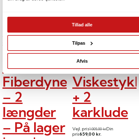
Tillad alle
Add to Wishlist
Add to Wishlist
Georg Jensen Damask
Georg Jensen Damask
Tilpas
Patenteret
Nors 6
Afvis
Fiberdyne
Viskestyk
– 2
+ 2
længder
karklude
– På lager
Vejl. pris
Din
1.005,00
kr.
659,00
pris
kr.