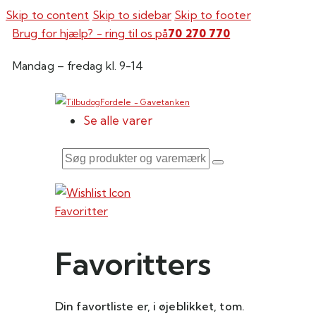
Skip to content
Skip to sidebar
Skip to footer
Brug for hjælp? - ring til os på
70 270 770
Mandag – fredag kl. 9-14
Se alle varer
Søg
produkter
og
Favoritter
varemærker
her
Favoritters
Din favortliste er, i øjeblikket, tom.