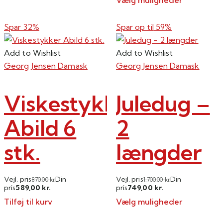
Vælg muligheder
Dette
vare
Spar 32%
Spar op til
59%
har
flere
Add to Wishlist
Add to Wishlist
varianter.
Georg Jensen Damask
Georg Jensen Damask
Mulighederne
kan
Viskestykker
Juledug –
vælges
på
Abild 6
2
varesiden
stk.
længder
Vejl. pris
Din
Vejl. pris
Din
870,00
kr.
1.700,00
kr.
589,00
749,00
pris
kr.
pris
kr.
Tilføj til kurv
Vælg muligheder
Dette