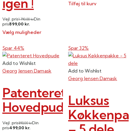
igen !
Tilføj til kurv
Vejl. pris
Din
1.790,00
kr.
899,00
pris
kr.
Vælg muligheder
Dette
vare
Spar 44%
Spar 32%
har
flere
Add to Wishlist
varianter.
Georg Jensen Damask
Add to Wishlist
Mulighederne
Georg Jensen Damask
kan
Patenteret
vælges
Luksus
på
Hovedpude
varesiden
Køkkenpa
Vejl. pris
Din
– 5 dele
890,00
kr.
499,00
pris
kr.