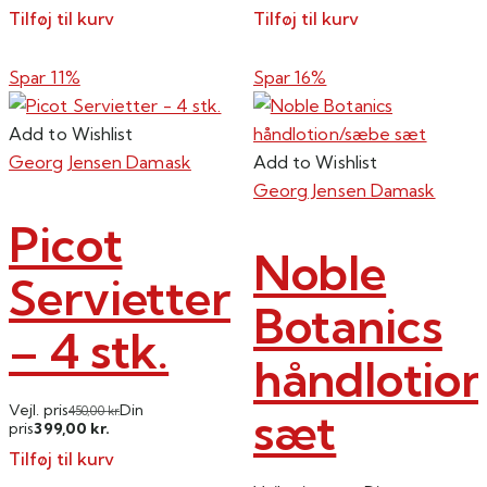
Tilføj til kurv
Tilføj til kurv
Spar 11%
Spar 16%
Add to Wishlist
Georg Jensen Damask
Add to Wishlist
Georg Jensen Damask
Picot
Noble
Servietter
Botanics
– 4 stk.
håndlotio
Vejl. pris
Din
sæt
450,00
kr.
399,00
pris
kr.
Tilføj til kurv