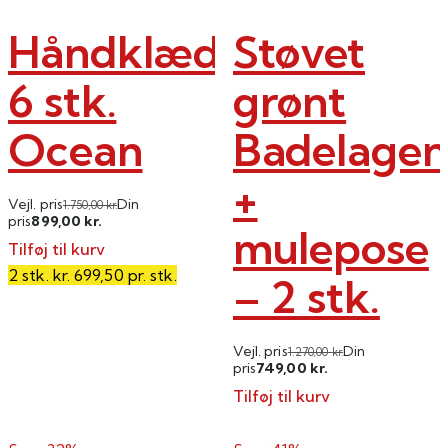
vælges
Håndklædepakke
Støvet
på
varesiden
6 stk.
grønt
Ocean
Badelagen
+
Vejl. pris
Din
1.750,00
kr.
899,00
pris
kr.
mulepose
Tilføj til kurv
2 stk. kr. 699,50 pr. stk.
– 2 stk.
Vejl. pris
Din
1.270,00
kr.
749,00
pris
kr.
Tilføj til kurv