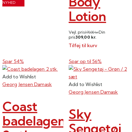
Body
Dette
NYHED
vare
Lotion
har
flere
varianter.
Vejl. pris
Din
370,00
kr.
309,00
pris
kr.
Mulighederne
Tilføj til kurv
kan
vælges
Spar 54%
Spar op til
56%
på
varesiden
Add to Wishlist
Georg Jensen Damask
Add to Wishlist
Georg Jensen Damask
Coast
Sky
badelagen
Sengetøj