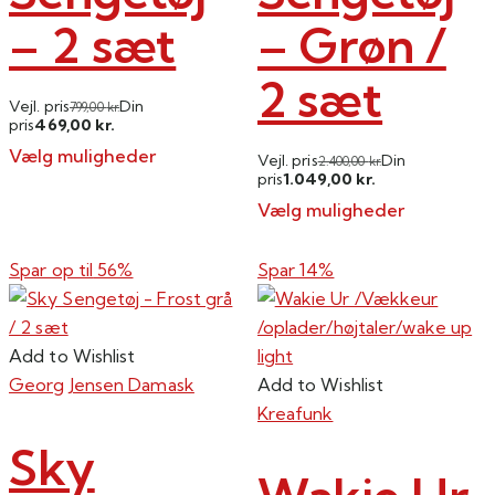
– 2 sæt
– Grøn /
2 sæt
Vejl. pris
Din
799,00
kr.
469,00
pris
kr.
Vælg muligheder
Vejl. pris
Din
2.400,00
kr.
1.049,00
pris
kr.
Dette
Vælg muligheder
vare
Dette
har
vare
flere
Spar op til
56%
Spar 14%
har
varianter.
flere
Mulighederne
varianter.
kan
Add to Wishlist
Mulighederne
vælges
Georg Jensen Damask
Add to Wishlist
kan
på
Kreafunk
vælges
varesiden
Sky
på