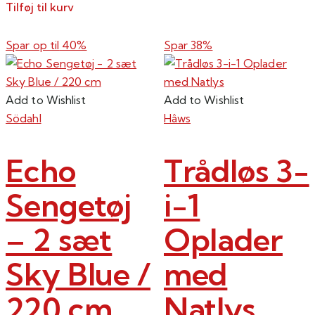
Tilføj til kurv
flere
varianter.
Spar op til
40%
Spar 38%
Mulighederne
kan
vælges
Add to Wishlist
Add to Wishlist
på
Södahl
Hâws
varesiden
Echo
Trådløs 3-
Sengetøj
i-1
– 2 sæt
Oplader
Sky Blue /
med
220 cm
Natlys