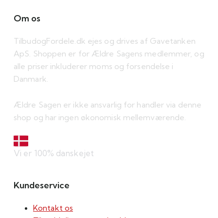
Om os
TilbudogFordele.dk ejes og drives af Gavetanken
ApS. Shoppen er for Ældre Sagens medlemmer, og
alle priser inkluderer moms og forsendelse i
Danmark.
Ældre Sagen er ikke ansvarlig for handler via denne
shop og har ingen økonomisk mellemværende.
Vi er 100% danskejet
Kundeservice
Kontakt os