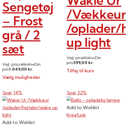
Wakie Ur
varesiden
Sengetøj
/Vækkeur
– Frost
/oplader/
grå / 2
up light
sæt
Vejl. pris
Din
699,00
kr.
599,00
pris
kr.
Vejl. pris
Din
2.400,00
kr.
1.049,00
pris
kr.
Tilføj til kurv
Vælg muligheder
Dette
vare
Spar 14%
Spar 32%
har
flere
Add to Wishlist
varianter.
Kreafunk
Mulighederne
Add to Wishlist