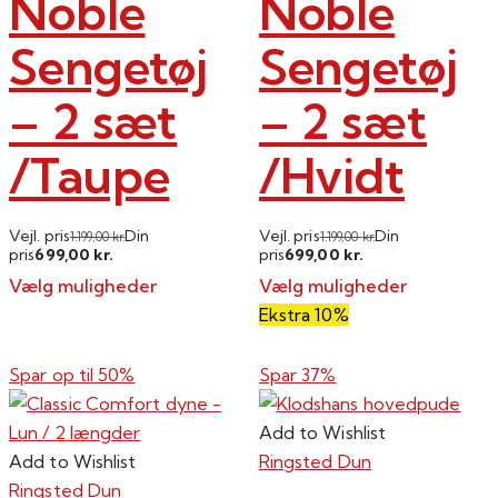
Noble
Noble
på
varesiden
Sengetøj
Sengetøj
– 2 sæt
– 2 sæt
/Taupe
/Hvidt
Vejl. pris
Din
Vejl. pris
Din
1.199,00
kr.
1.199,00
kr.
699,00
699,00
pris
kr.
pris
kr.
Vælg muligheder
Vælg muligheder
Dette
Dette
Ekstra 10%
vare
vare
har
har
Spar op til
50%
Spar 37%
flere
flere
varianter.
varianter.
Add to Wishlist
Mulighederne
Mulighederne
Add to Wishlist
Ringsted Dun
kan
kan
Ringsted Dun