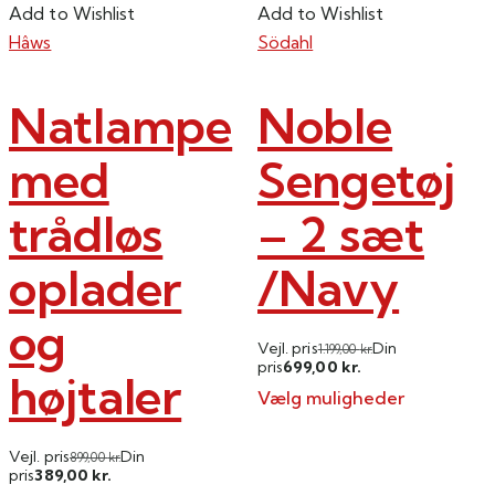
Add to Wishlist
Add to Wishlist
Hâws
Södahl
Natlampe
Noble
med
Sengetøj
trådløs
– 2 sæt
oplader
/Navy
og
Vejl. pris
Din
1.199,00
kr.
699,00
pris
kr.
højtaler
Vælg muligheder
Dette
vare
Vejl. pris
Din
899,00
kr.
389,00
pris
kr.
har