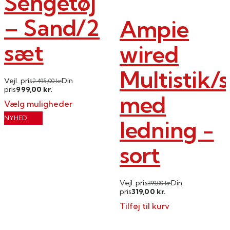
Sengetøj
– Sand/2
Ampie
sæt
wired
Multistik/
Vejl. pris
Din
2.495,00
kr.
999,00
pris
kr.
med
Vælg muligheder
Dette
NYHED
ledning -
vare
har
sort
flere
varianter.
Mulighederne
Vejl. pris
Din
399,00
kr.
319,00
pris
kr.
kan
Tilføj til kurv
vælges
på