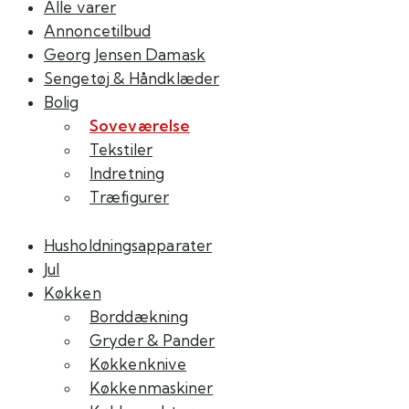
Alle varer
flere
Annoncetilbud
varianter.
Georg Jensen Damask
Mulighederne
Sengetøj & Håndklæder
kan
Bolig
vælges
Soveværelse
på
Tekstiler
varesiden
Indretning
Træfigurer
Husholdningsapparater
Jul
Køkken
Borddækning
Gryder & Pander
Køkkenknive
Køkkenmaskiner