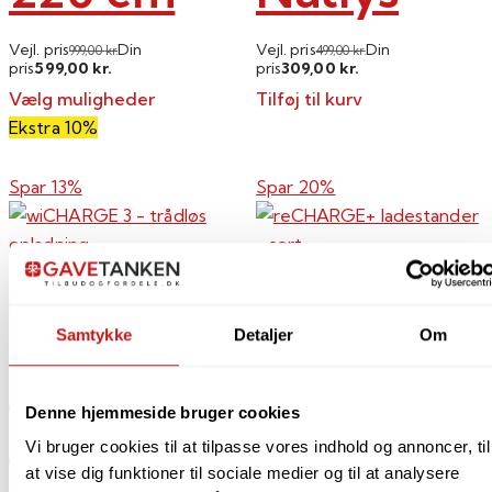
Vejl. pris
Din
Vejl. pris
Din
999,00
kr.
499,00
kr.
599,00
309,00
pris
kr.
pris
kr.
Vælg muligheder
Tilføj til kurv
Dette
Ekstra 10%
vare
har
Spar 13%
Spar 20%
flere
varianter.
Mulighederne
Add to Wishlist
Add to Wishlist
kan
Kreafunk
Kreafunk
vælges
Samtykke
Detaljer
Om
på
wiCHARGE
reCHARG
varesiden
Denne hjemmeside bruger cookies
3 –
ladestand
Vi bruger cookies til at tilpasse vores indhold og annoncer, til
trådløs
– sort
at vise dig funktioner til sociale medier og til at analysere