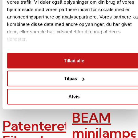
vores trafik. Vi deler også oplysninger om din brug af vores
opladning
hjemmeside med vores partnere inden for sociale medier,
Vejl. pris
Din
annonceringspartnere og analysepartnere. Vores partnere k
499,00
kr.
399,00
pris
kr.
kombinere disse data med andre oplysninger, du har givet
Tilføj til kurv
Vejl. pris
Din
dem, eller som de har indsamlet fra din brug af deres
299,00
kr.
259,00
pris
kr.
tjenester.
Tilføj til kurv
Ekstra 10%
Tillad alle
Spar op til
54%
Spar 17%
Tilpas
Add to Wishlist
Add to Wishlist
Kreafunk
Afvis
Georg Jensen Damask
BEAM
Patenteret
minilampe