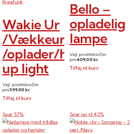
kan
Kreafunk
Bello –
vælges
på
opladelig
Wakie Ur
varesiden
lampe
/Vækkeur
/oplader/højtaler/wa
Vejl. pris
Din
599,00
kr.
409,00
pris
kr.
up light
Tilføj til kurv
Vejl. pris
Din
699,00
kr.
599,00
pris
kr.
Tilføj til kurv
Spar 57%
Spar op til
42%