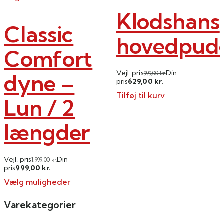
vælges
vælges
Klodshans
på
på
Classic
varesiden
varesiden
hovedpud
Comfort
Vejl. pris
Din
dyne –
999,00
kr.
629,00
pris
kr.
Tilføj til kurv
Lun / 2
længder
Vejl. pris
Din
1.999,00
kr.
999,00
pris
kr.
Vælg muligheder
Dette
Varekategorier
vare
har