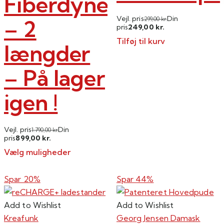
Fiberdyne
Vejl. pris
Din
– 2
299,00
kr.
249,00
pris
kr.
Tilføj til kurv
længder
– På lager
igen !
Vejl. pris
Din
1.790,00
kr.
899,00
pris
kr.
Vælg muligheder
Dette
vare
Spar 20%
Spar 44%
har
flere
Add to Wishlist
Add to Wishlist
varianter.
Kreafunk
Georg Jensen Damask