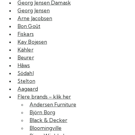
Georg Jensen Damask
Georg Jensen
Arne Jacobsen
Bon Goût
Fiskars
Kay Bojesen
Kähler
Beurer
Hâws
Södahl
Stelton
Aagaard
Flere brands – klik her
Andersen Furniture
Björn Borg
Black & Decker
Bloomingville