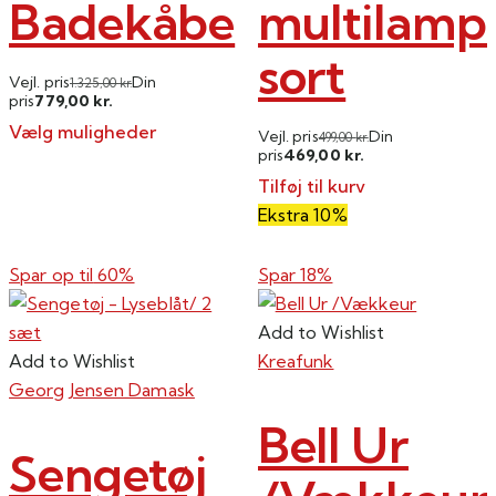
Badekåbe
multilamp
sort
Vejl. pris
Din
1.325,00
kr.
779,00
pris
kr.
Vælg muligheder
Vejl. pris
Din
499,00
kr.
469,00
pris
kr.
Dette
Tilføj til kurv
vare
Ekstra 10%
har
flere
varianter.
Spar op til
60%
Spar 18%
Mulighederne
kan
Add to Wishlist
vælges
Add to Wishlist
Kreafunk
på
Georg Jensen Damask
varesiden
Bell Ur
Sengetøj