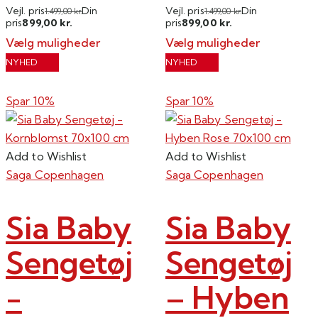
Vejl. pris
Din
Vejl. pris
Din
1.499,00
kr.
1.499,00
kr.
899,00
899,00
pris
kr.
pris
kr.
Vælg muligheder
Vælg muligheder
Dette
Dette
NYHED
NYHED
vare
vare
har
har
Spar 10%
Spar 10%
flere
flere
varianter.
varianter.
Mulighederne
Mulighederne
Add to Wishlist
Add to Wishlist
kan
kan
Saga Copenhagen
Saga Copenhagen
vælges
vælges
på
på
Sia Baby
Sia Baby
varesiden
varesiden
Sengetøj
Sengetøj
-
– Hyben