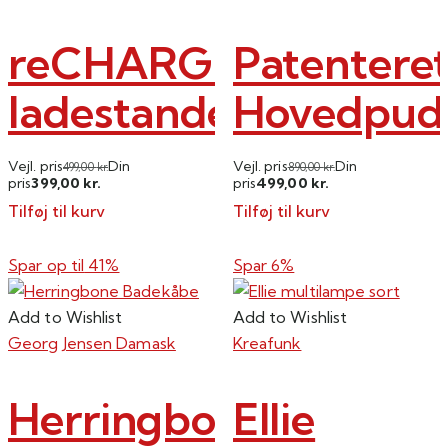
Mulighederne
kan
reCHARGE+
Patentere
vælges
på
ladestander
Hovedpud
varesiden
Vejl. pris
Din
Vejl. pris
Din
499,00
kr.
890,00
kr.
399,00
499,00
pris
kr.
pris
kr.
Tilføj til kurv
Tilføj til kurv
Spar op til
41%
Spar 6%
Add to Wishlist
Add to Wishlist
Georg Jensen Damask
Kreafunk
Herringbone
Ellie