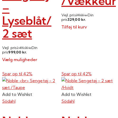
/Vækkeur
–
Vejl. pris
Din
Lyseblåt/
399,00
kr.
329,00
pris
kr.
Tilføj til kurv
2 sæt
Vejl. pris
Din
2.495,00
kr.
999,00
pris
kr.
Vælg muligheder
Dette
vare
Spar op til
42%
Spar op til
42%
har
flere
varianter.
Add to Wishlist
Add to Wishlist
Mulighederne
Södahl
Södahl
kan
vælges