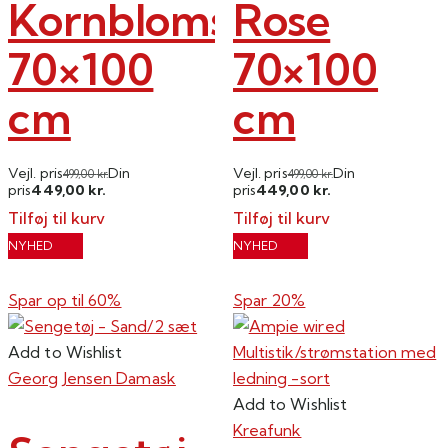
Kornblomst
Rose
70×100
70×100
cm
cm
Vejl. pris
Din
Vejl. pris
Din
499,00
kr.
499,00
kr.
449,00
449,00
pris
kr.
pris
kr.
Tilføj til kurv
Tilføj til kurv
NYHED
NYHED
Spar op til
60%
Spar 20%
Add to Wishlist
Georg Jensen Damask
Add to Wishlist
Kreafunk