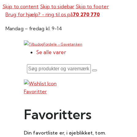
Skip to content
Skip to sidebar
Skip to footer
Brug for hjælp? - ring til os på
70 270 770
Mandag – fredag kl. 9-14
Se alle varer
Søg
produkter
og
Favoritter
varemærker
her
Favoritters
Din favortliste er, i øjeblikket, tom.