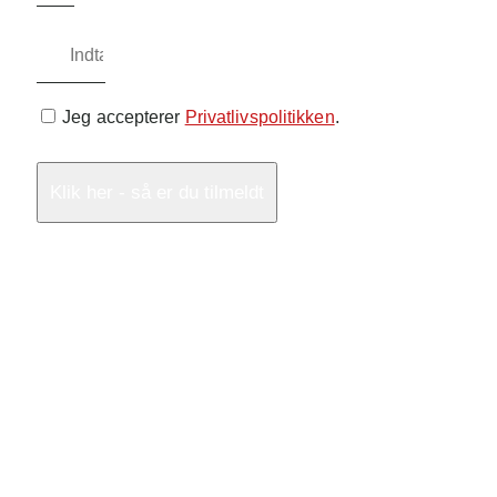
Jeg accepterer
Privatlivspolitikken
.
Klik her - så er du tilmeldt