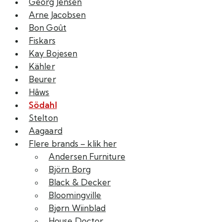
Georg Jensen
Arne Jacobsen
Bon Goût
Fiskars
Kay Bojesen
Kähler
Beurer
Hâws
Södahl
Stelton
Aagaard
Flere brands – klik her
Andersen Furniture
Björn Borg
Black & Decker
Bloomingville
Bjørn Wiinblad
House Doctor