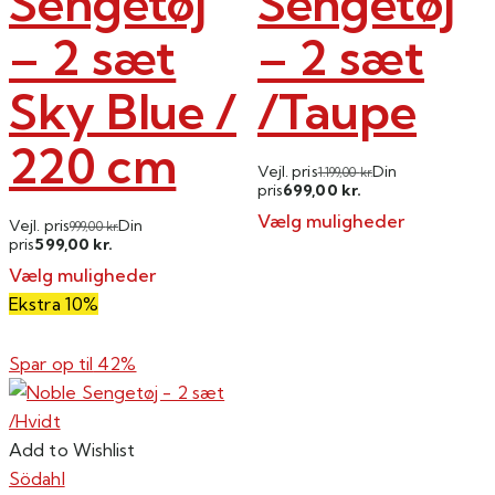
Sengetøj
Sengetøj
– 2 sæt
– 2 sæt
Sky Blue /
/Taupe
220 cm
Vejl. pris
Din
1.199,00
kr.
699,00
pris
kr.
Vælg muligheder
Vejl. pris
Din
999,00
kr.
599,00
pris
kr.
Dette
Vælg muligheder
vare
Dette
Ekstra 10%
har
vare
flere
har
Spar op til
42%
varianter.
flere
Mulighederne
varianter.
kan
Mulighederne
Add to Wishlist
vælges
kan
Södahl
på