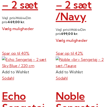
– 2 sæt
– 2 sæt
/Navy
Vejl. pris
Din
799,00
kr.
469,00
pris
kr.
Vælg muligheder
Vejl. pris
Din
1.199,00
kr.
699,00
pris
kr.
Dette
Vælg muligheder
vare
Dette
har
vare
flere
Spar op til
40%
Spar op til
42%
har
varianter.
flere
Mulighederne
varianter.
kan
Add to Wishlist
Add to Wishlist
Mulighederne
vælges
Södahl
Södahl
kan
på
vælges
varesiden
Echo
Noble
på
varesiden