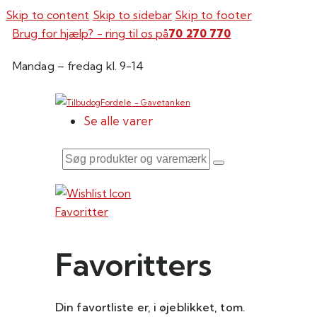
Skip to content
Skip to sidebar
Skip to footer
Brug for hjælp? - ring til os på
70 270 770
Mandag – fredag kl. 9-14
Se alle varer
Søg
produkter
og
Favoritter
varemærker
her
Favoritters
Din favortliste er, i øjeblikket, tom.