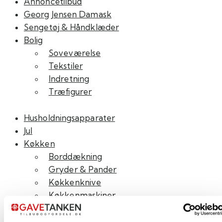
Annoncetilbud
Mulighederne
Georg Jensen Damask
kan
Sengetøj & Håndklæder
vælges
Bolig
på
Soveværelse
varesiden
Tekstiler
Indretning
Træfigurer
Husholdningsapparater
Jul
Køkken
Borddækning
Gryder & Pander
Køkkenknive
Køkkenmaskiner
Køkkenudstyr