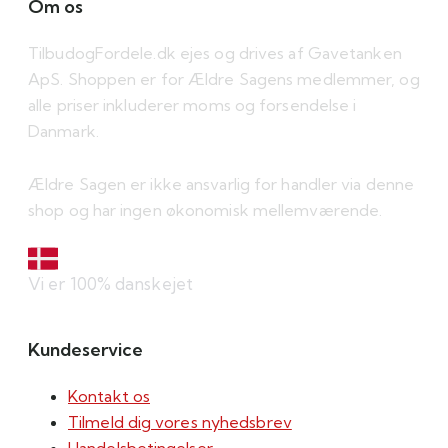
Om os
TilbudogFordele.dk ejes og drives af Gavetanken
ApS. Shoppen er for Ældre Sagens medlemmer, og
alle priser inkluderer moms og forsendelse i
Danmark.
Ældre Sagen er ikke ansvarlig for handler via denne
shop og har ingen økonomisk mellemværende.
Vi er 100% danskejet
Kundeservice
Kontakt os
Tilmeld dig vores nyhedsbrev
Handelsbetingelser