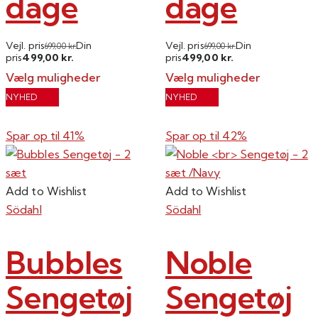
dage
dage
Vejl. pris
Din
Vejl. pris
Din
699,00
kr.
699,00
kr.
499,00
499,00
pris
kr.
pris
kr.
Vælg muligheder
Vælg muligheder
Dette
Dette
NYHED
NYHED
vare
vare
har
har
Spar op til
41%
Spar op til
42%
flere
flere
varianter.
varianter.
Mulighederne
Mulighederne
Add to Wishlist
Add to Wishlist
kan
kan
Södahl
Södahl
vælges
vælges
på
på
Bubbles
Noble
varesiden
varesiden
Sengetøj
Sengetøj