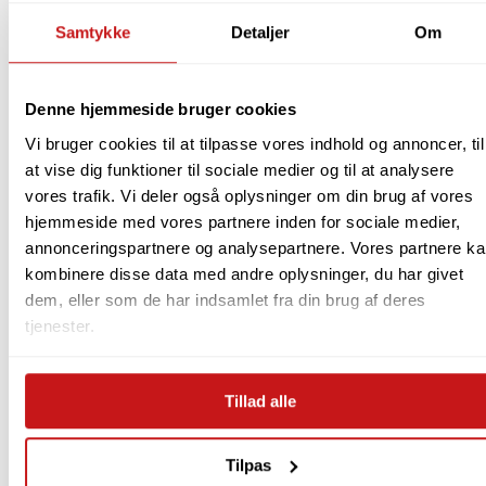
Lys & Lamper
Samtykke
Detaljer
Om
Højtalere og Høretelefoner
Personlig Pleje
Denne hjemmeside bruger cookies
Rejseartikler
Smykker & Ure
Vi bruger cookies til at tilpasse vores indhold og annoncer, til
Spil & Legetøj
at vise dig funktioner til sociale medier og til at analysere
Udeliv
vores trafik. Vi deler også oplysninger om din brug af vores
hjemmeside med vores partnere inden for sociale medier,
Værktøj
annonceringspartnere og analysepartnere. Vores partnere k
OUTLET – SPAR ekstra 10%
kombinere disse data med andre oplysninger, du har givet
dem, eller som de har indsamlet fra din brug af deres
Alle varer
tjenester.
Annoncetilbud
Georg Jensen Damask
Sengetøj & Håndklæder
Tillad alle
Bolig
Soveværelse
Tilpas
Tekstiler