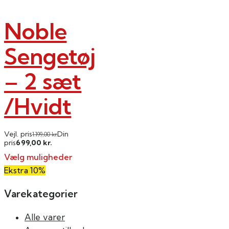
vælges
varesiden
på
Noble
varesiden
Sengetøj
– 2 sæt
/Hvidt
Vejl. pris
Din
1.199,00
kr.
699,00
pris
kr.
Vælg muligheder
Dette
Ekstra 10%
vare
Varekategorier
har
flere
Alle varer
varianter.