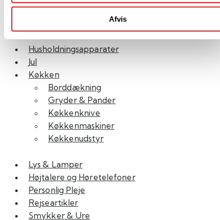
Indretning
Afvis
Træfigurer
Husholdningsapparater
Jul
Køkken
Borddækning
Gryder & Pander
Køkkenknive
Køkkenmaskiner
Køkkenudstyr
Lys & Lamper
Højtalere og Høretelefoner
Personlig Pleje
Rejseartikler
Smykker & Ure