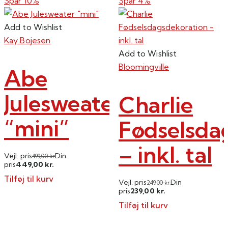
Spar 10%
Spar 4%
Add to Wishlist
Kay Bojesen
Add to Wishlist
Bloomingville
Abe
Julesweater
Charlie
“mini”
Fødselsda
– inkl. tal
Vejl. pris
Din
499,00
kr.
449,00
pris
kr.
Tilføj til kurv
Vejl. pris
Din
249,00
kr.
239,00
pris
kr.
Tilføj til kurv