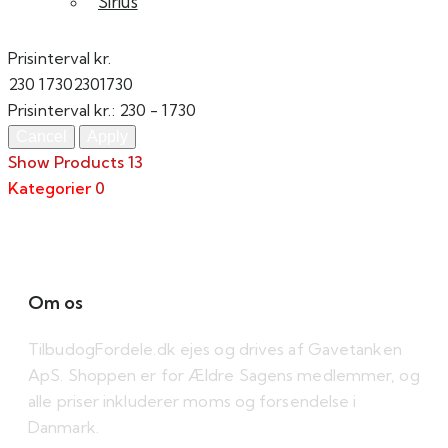
Sirius
Prisinterval kr.
230
1730
230
1730
Prisinterval kr.:
230 - 1730
Show Products
13
Kategorier
0
Om os
TilbudogFordele.dk ejes og drives af Gavetanken
ApS. Shoppen er for Ældre Sagens medlemmer, og
alle priser inkluderer moms og forsendelse i
Danmark.