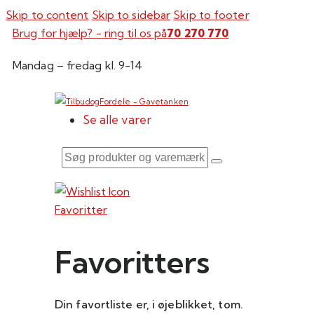
Skip to content
Skip to sidebar
Skip to footer
Brug for hjælp? - ring til os på
70 270 770
Mandag – fredag kl. 9-14
Se alle varer
Søg
produkter
og
Favoritter
varemærker
her
Favoritters
Din favortliste er, i øjeblikket, tom.