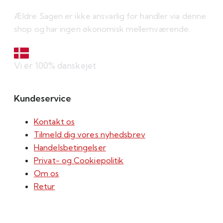
Ældre Sagen er ikke ansvarlig for handler via denne
shop og har ingen økonomisk mellemværende.
Vi er 100% danskejet
Kundeservice
Kontakt os
Tilmeld dig vores nyhedsbrev
Handelsbetingelser
Privat- og Cookiepolitik
Om os
Retur