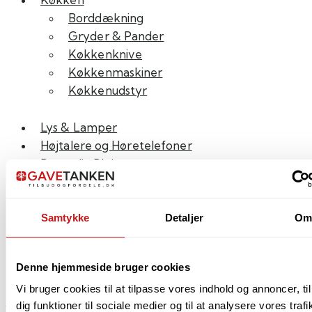
Borddækning
Gryder & Pander
Køkkenknive
Køkkenmaskiner
Køkkenudstyr
Lys & Lamper
Højtalere og Høretelefoner
Personlig Pleje
Rejseartikler
Smykker & Ure
Spil & Legetøj
Samtykke
Detaljer
O
Udeliv
Værktøj
Denne hjemmeside bruger cookies
OUTLET – SPAR ekstra 10%
Vi bruger cookies til at tilpasse vores indhold og annoncer, til
dig funktioner til sociale medier og til at analysere vores trafi
Varemærker