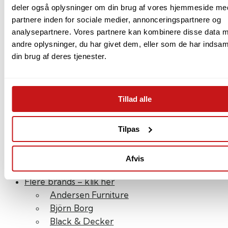
deler også oplysninger om din brug af vores hjemmeside me
partnere inden for sociale medier, annonceringspartnere og
Georg Jensen Damask
analysepartnere. Vores partnere kan kombinere disse data 
Georg Jensen
andre oplysninger, du har givet dem, eller som de har indsaml
Arne Jacobsen
din brug af deres tjenester.
Bon Goût
Fiskars
Kay Bojesen
Tillad alle
Kähler
Beurer
Hâws
Tilpas
Södahl
Stelton
Afvis
Aagaard
Flere brands – klik her
Andersen Furniture
Björn Borg
Black & Decker