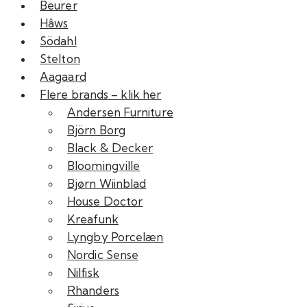
Beurer
Hâws
Södahl
Stelton
Aagaard
Flere brands – klik her
Andersen Furniture
Björn Borg
Black & Decker
Bloomingville
Bjørn Wiinblad
House Doctor
Kreafunk
Lyngby Porcelæn
Nordic Sense
Nilfisk
Rhanders