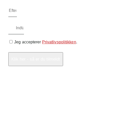
Jeg accepterer
Privatlivspolitikken
.
Klik her - så er du tilmeldt