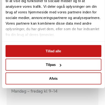
til at vise dig funktioner til sociale medier og til at
Du kan betale med Dankort, MobilePay, Visa samt
analysere vores trafik. Vi deler også oplysninger om din
et udvalg af internationale kreditkort.
brug af vores hjemmeside med vores partnere inden for
sociale medier, annonceringspartnere og analysepartnere.
Vores partnere kan kombinere disse data med andre
Fabrikant information:
oplysninger, du har givet dem, eller som de har indsamlet
fra din brug af deres tjenester.
Navn:
Georg Jensen A/S
Adresse:
Sdr. Fasanvej 7, DK-2000 Frederiksberg
Tillad alle
Hjemmeside:
https://georgjensen.com/
Tilpas
Afvis
Brug for hjælp ? ring til os
70270770
Mandag – fredag kl. 9-14