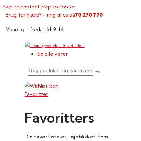
Skip to content
Skip to footer
Brug for hjælp? - ring til os på
70 270 770
Mandag – fredag kl. 9-14
Se alle varer
Søg
produkter
og
Favoritter
varemærker
Favoritters
Din favortliste er, i øjeblikket, tom.