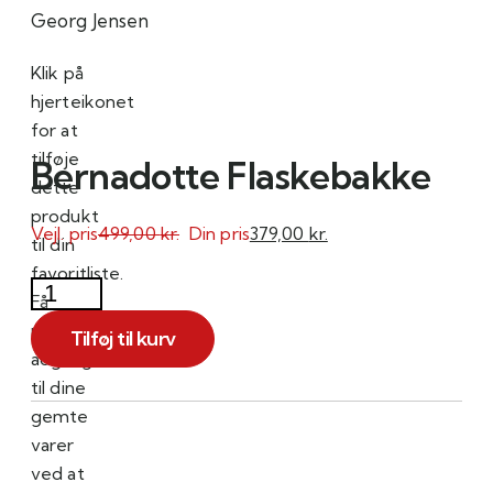
Georg Jensen
Klik på
hjerteikonet
for at
tilføje
Bernadotte Flaskebakke
dette
produkt
Vejl. pris
499,00
kr.
Din pris
379,00
kr.
til din
favoritliste.
Bernadotte
Få
Flaskebakke
nemt
Tilføj til kurv
antal
adgang
til dine
gemte
varer
ved at