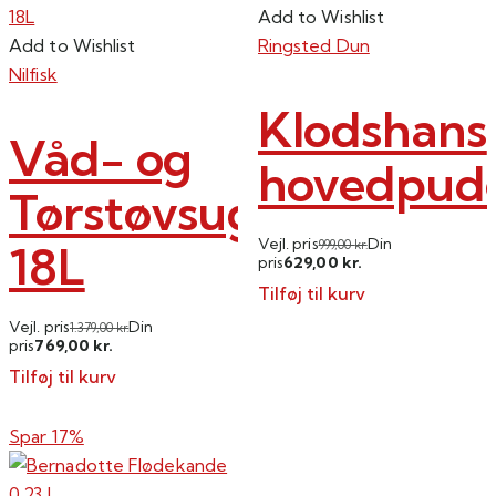
Add to Wishlist
Add to Wishlist
Ringsted Dun
Nilfisk
Klodshans
Våd- og
hovedpud
Tørstøvsuger
Vejl. pris
Din
18L
999,00
kr.
629,00
pris
kr.
Tilføj til kurv
Vejl. pris
Din
1.379,00
kr.
769,00
pris
kr.
Tilføj til kurv
Spar 17%