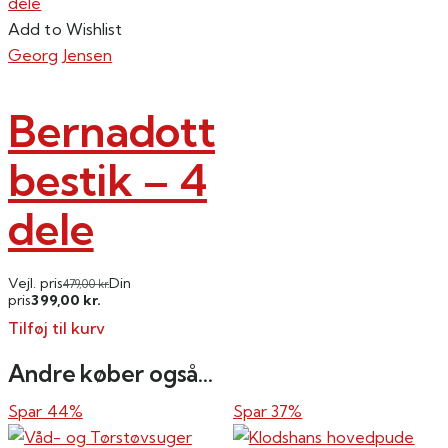
Add to Wishlist
Georg Jensen
Bernadotte
bestik – 4
dele
Vejl. pris
Din
479,00
kr.
399,00
pris
kr.
Tilføj til kurv
Andre køber også...
Spar 44%
Spar 37%