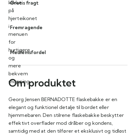
klikke
Gratis fragt
på
hjerteikonet
i
Fremragende
menuen
for
hurtigere
Medlemsfordel
og
mere
bekvem
Om produktet
shopping.
Georg Jensen
BERNADOTTE flaskebakke er en
elegant og funktionel detalje til bordet eller
hjemmebaren. Den stilrene flaskebakke beskytter
effektivt overflader mod dråber og kondens,
samtidig med at den tilfører et eksklusivt og tidløst