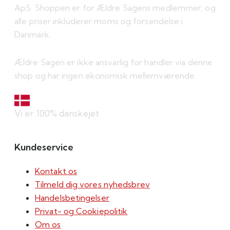
ApS. Shoppen er for Ældre Sagens medlemmer, og
alle priser inkluderer moms og forsendelse i
Danmark.
Ældre Sagen er ikke ansvarlig for handler via denne
shop og har ingen økonomisk mellemværende.
Vi er 100% danskejet
Kundeservice
Kontakt os
Tilmeld dig vores nyhedsbrev
Handelsbetingelser
Privat- og Cookiepolitik
Om os