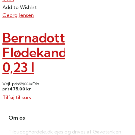
Add to Wishlist
Georg Jensen
Bernadotte
Flødekande
0,23 l
Vejl. pris
Din
569,00
kr.
475,00
pris
kr.
Tilføj til kurv
Om os
TilbudogFordele.dk ejes og drives af Gavetanken