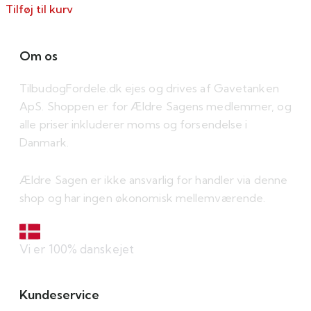
Tilføj til kurv
Om os
TilbudogFordele.dk ejes og drives af Gavetanken
ApS. Shoppen er for Ældre Sagens medlemmer, og
alle priser inkluderer moms og forsendelse i
Danmark.
Ældre Sagen er ikke ansvarlig for handler via denne
shop og har ingen økonomisk mellemværende.
Vi er 100% danskejet
Kundeservice