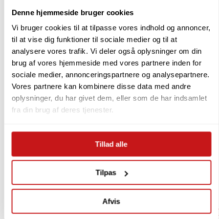
Navn:
F&H Group
Denne hjemmeside bruger cookies
Adresse:
Gl. Skivevej 70, DK-8800 Viborg
Vi bruger cookies til at tilpasse vores indhold og annoncer,
E-mail:
info@fh-group.dk
til at vise dig funktioner til sociale medier og til at
analysere vores trafik. Vi deler også oplysninger om din
brug af vores hjemmeside med vores partnere inden for
sociale medier, annonceringspartnere og analysepartnere.
Vores partnere kan kombinere disse data med andre
Brug for hjælp ? ring til os
70270770
oplysninger, du har givet dem, eller som de har indsamlet
fra din brug af deres tjenester.
Mandag – fredag kl. 9-14
Tillad alle
Varenummer
Tilpas
36320
Varen findes i
Afvis
Alle
|
Husholdningsapparater
|
Køkkenmaskiner
|
OUTLE