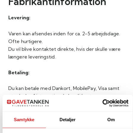
Fabrikantinformation
Levering:
Varen kan afsendes inden for ca. 2-5 arbejdsdage.
Ofte hurtigere.
Du vil blive kontaktet direkte, hvis der skulle være
længere leveringstid.
Betaling:
Du kan betale med Dankort, MobilePay, Visa samt
et udvalg af internationale kreditkort.
Samtykke
Detaljer
Om
Fabrikant information: