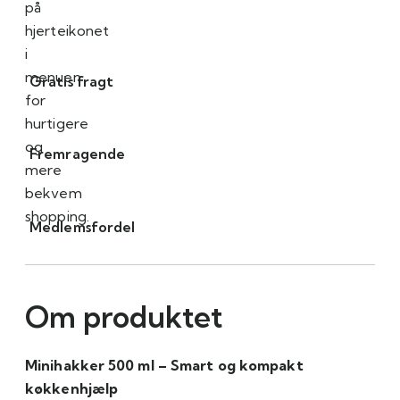
på
hjerteikonet
i
menuen
Gratis fragt
for
hurtigere
og
Fremragende
mere
bekvem
shopping.
Medlemsfordel
Om produktet
Minihakker 500 ml – Smart og kompakt
køkkenhjælp