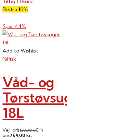
Tilføj til kurv
Ekstra 10%
Spar 44%
Add to Wishlist
Nilfisk
Våd- og
Tørstøvsuger
18L
Vejl. pris
Din
1.379,00
kr.
769,00
pris
kr.