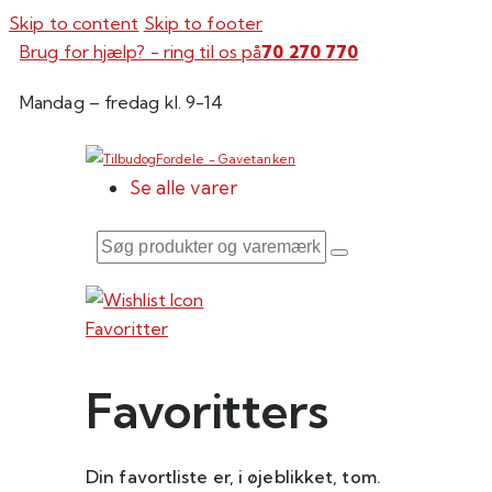
Skip to content
Skip to footer
Brug for hjælp? - ring til os på
70 270 770
Mandag – fredag kl. 9-14
Se alle varer
Søg
produkter
og
Favoritter
varemærker
Favoritters
Din favortliste er, i øjeblikket, tom.