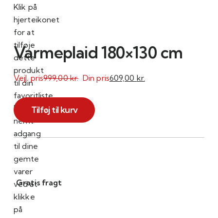
Klik på
hjerteikonet
for at
tilføje
Varmeplaid 180×130 cm
dette
produkt
Vejl. pris
999,00
kr.
Din pris
609,00
kr.
til din
favoritliste.
Varmeplaid
Få
Tilføj til kurv
180x130
nemt
cm
adgang
antal
til dine
gemte
varer
Gratis fragt
ved at
klikke
på