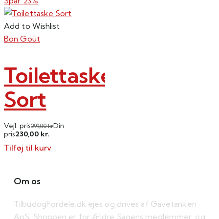
Spar 23%
Add to Wishlist
Bon Goût
Toilettaske
Sort
Vejl. pris
Din
299,00
kr.
230,00
pris
kr.
Tilføj til kurv
Om os
TilbudogFordele.dk ejes og drives af Gavetanken
ApS. Shoppen er for Ældre Sagens medlemmer, og