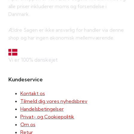
alle priser inkluderer moms og forsendelse i
Danmark.
Ældre Sagen er ikke ansvarlig for handler via denne
shop og har ingen økonomisk mellemværende.
Vi er 100% danskejet
Kundeservice
Kontakt os
Tilmeld dig vores nyhedsbrev
Handelsbetingelser
Privat- og Cookiepolitik
Om os
Retur