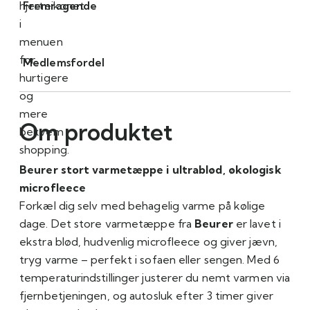
hjerteikonet
Fremragende
i
menuen
for
Medlemsfordel
hurtigere
og
mere
Om produktet
bekvem
shopping.
Beurer stort varmetæppe i ultrablød, økologisk
microfleece
Forkæl dig selv med behagelig varme på kølige
dage. Det store varmetæppe fra
Beurer
er lavet i
ekstra blød, hudvenlig microfleece og giver jævn,
tryg varme – perfekt i sofaen eller sengen. Med 6
temperaturindstillinger justerer du nemt varmen via
fjernbetjeningen, og autosluk efter 3 timer giver