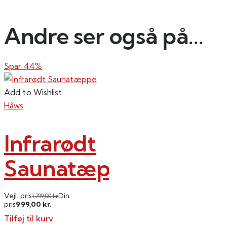
Andre ser også på...
Spar 44%
Add to Wishlist
Hâws
Infrarødt
Saunatæppe
Vejl. pris
Din
1.799,00
kr.
999,00
pris
kr.
Tilføj til kurv