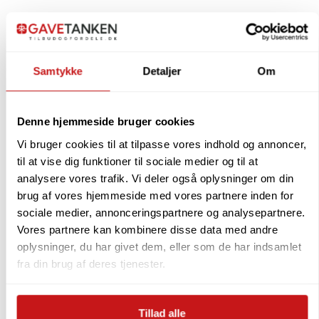
Størrelse: 180 × 130 cm
3 års garanti
Samtykke
Detaljer
Om
Farve: Gråbrun
Denne hjemmeside bruger cookies
Et komfortabelt og sikkert valg til hyggelige
Vi bruger cookies til at tilpasse vores indhold og annoncer,
stunder – hele året.
til at vise dig funktioner til sociale medier og til at
analysere vores trafik. Vi deler også oplysninger om din
brug af vores hjemmeside med vores partnere inden for
Betaling, Levering og
sociale medier, annonceringspartnere og analysepartnere.
Fabrikantinformation
Vores partnere kan kombinere disse data med andre
oplysninger, du har givet dem, eller som de har indsamlet
fra din brug af deres tjenester.
Levering:
Varen kan afsendes inden for ca. 2-5 arbejdsdage.
Tillad alle