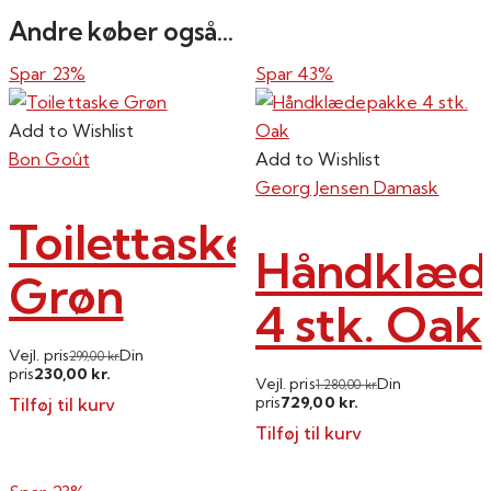
Andre køber også...
Spar 23%
Spar 43%
Add to Wishlist
Bon Goût
Add to Wishlist
Georg Jensen Damask
Toilettaske
Håndklæd
Grøn
4 stk. Oak
Vejl. pris
Din
299,00
kr.
230,00
pris
kr.
Vejl. pris
Din
1.280,00
kr.
729,00
pris
kr.
Tilføj til kurv
Tilføj til kurv