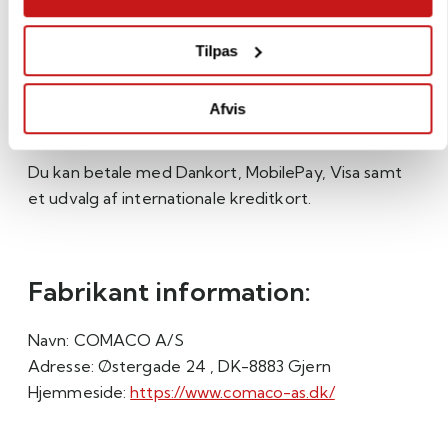
Ofte hurtigere.
Du vil blive kontaktet direkte, hvis der skulle være
Tilpas
længere leveringstid.
Afvis
Betaling:
Du kan betale med Dankort, MobilePay, Visa samt
et udvalg af internationale kreditkort.
Fabrikant information:
Navn:
COMACO A/S
Adresse:
Østergade 24 , DK-8883 Gjern
Hjemmeside:
https://www.comaco-as.dk/