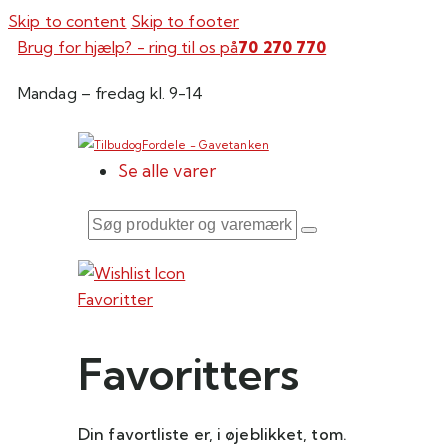
Skip to content
Skip to footer
Brug for hjælp? - ring til os på
70 270 770
Mandag – fredag kl. 9-14
Se alle varer
Søg
produkter
og
Favoritter
varemærker
Favoritters
Din favortliste er, i øjeblikket, tom.