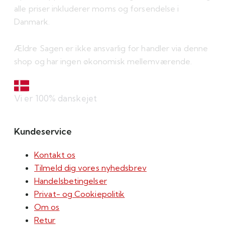
alle priser inkluderer moms og forsendelse i
Danmark.
Ældre Sagen er ikke ansvarlig for handler via denne
shop og har ingen økonomisk mellemværende.
Vi er 100% danskejet
Kundeservice
Kontakt os
Tilmeld dig vores nyhedsbrev
Handelsbetingelser
Privat- og Cookiepolitik
Om os
Retur