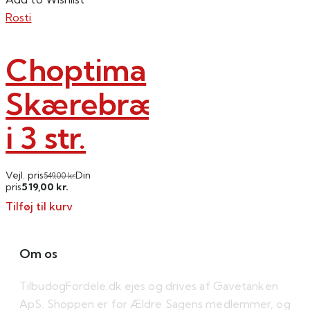
Rosti
Choptima
Skærebrætter
i 3 str.
Vejl. pris
Din
549,00
kr.
519,00
pris
kr.
Tilføj til kurv
Om os
TilbudogFordele.dk ejes og drives af Gavetanken
ApS. Shoppen er for Ældre Sagens medlemmer, og