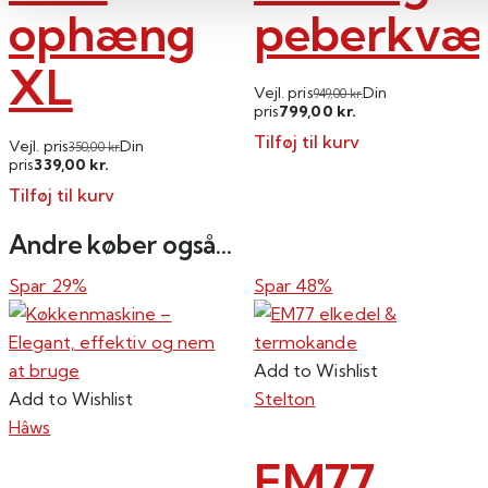
ophæng
peberkvæ
XL
Vejl. pris
Din
949,00
kr.
799,00
pris
kr.
Tilføj til kurv
Vejl. pris
Din
350,00
kr.
339,00
pris
kr.
Tilføj til kurv
Andre køber også...
Spar 29%
Spar 48%
Add to Wishlist
Add to Wishlist
Stelton
Hâws
EM77