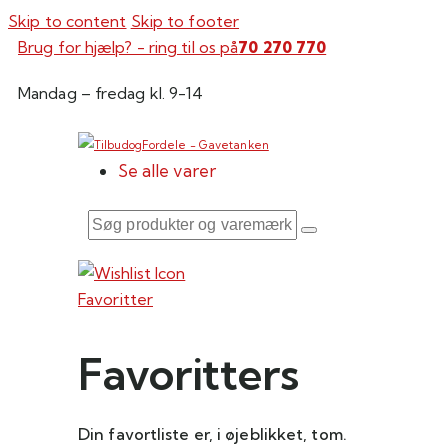
Skip to content
Skip to footer
Brug for hjælp? - ring til os på
70 270 770
Mandag – fredag kl. 9-14
Se alle varer
Søg
produkter
og
Favoritter
varemærker
Favoritters
Din favortliste er, i øjeblikket, tom.