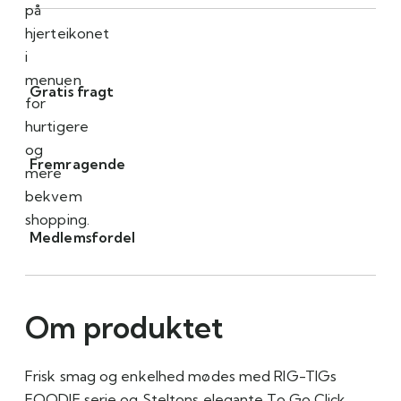
på
krus
hjerteikonet
antal
i
menuen
Gratis fragt
for
hurtigere
og
Fremragende
mere
bekvem
shopping.
Medlemsfordel
Om produktet
Frisk smag og enkelhed mødes med RIG-TIGs
FOODIE serie og Steltons elegante To Go Click