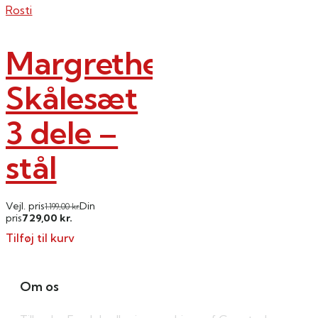
Rosti
Margrethe
Skålesæt
3 dele –
stål
Vejl. pris
Din
1.199,00
kr.
729,00
pris
kr.
Tilføj til kurv
Om os