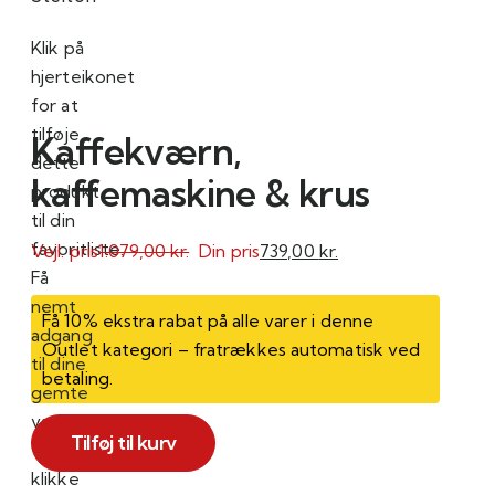
Klik på
hjerteikonet
for at
tilføje
Kaffekværn,
dette
kaffemaskine & krus
produkt
til din
favoritliste.
Vejl. pris
1.079,00
kr.
Din pris
739,00
kr.
Få
nemt
Få 10% ekstra rabat på alle varer i denne
adgang
Outlet kategori – fratrækkes automatisk ved
til dine
betaling.
gemte
varer
Kaffekværn,
Tilføj til kurv
ved at
kaffemaskine
klikke
&