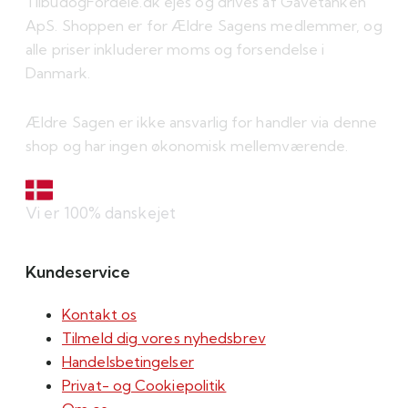
TilbudogFordele.dk ejes og drives af Gavetanken
ApS. Shoppen er for Ældre Sagens medlemmer, og
alle priser inkluderer moms og forsendelse i
Danmark.
Ældre Sagen er ikke ansvarlig for handler via denne
shop og har ingen økonomisk mellemværende.
Vi er 100% danskejet
Kundeservice
Kontakt os
Tilmeld dig vores nyhedsbrev
Handelsbetingelser
Privat- og Cookiepolitik