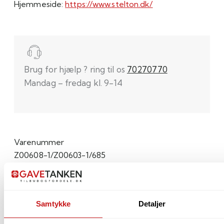
Hjemmeside:
https://www.stelton.dk/
Brug for hjælp ? ring til os
70270770
Mandag – fredag kl. 9-14
Varenummer
Z00608-1/Z00603-1/685
Varen findes i
Alle
|
Husholdningsapparater
|
Køkken
|
Køkkenmaskiner
- SPAR ekstra 10%
Samtykke
Detaljer
Se flere produker