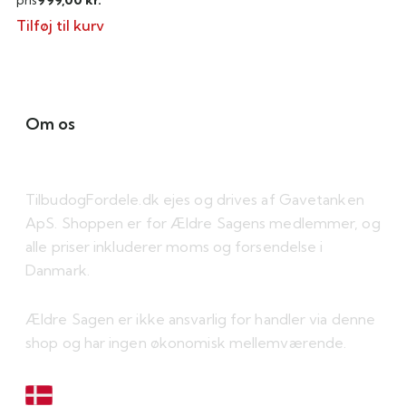
Tilføj til kurv
Om os
TilbudogFordele.dk ejes og drives af Gavetanken
ApS. Shoppen er for Ældre Sagens medlemmer, og
alle priser inkluderer moms og forsendelse i
Danmark.
Ældre Sagen er ikke ansvarlig for handler via denne
shop og har ingen økonomisk mellemværende.