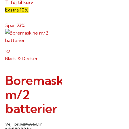
Tilføj til kurv
Ekstra 10%
Spar 23%
Black & Decker
Boremaskine
m/2
batterier
Vejl. pris
Din
1.299,00
kr.
999,00
pris
kr.