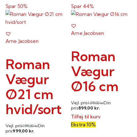
Spar 50%
Spar 44%
Arne Jacobsen
Arne Jacobsen
Roman
Roman
Vægur
Vægur
Ø16 cm
Ø21 cm
Vejl. pris
Din
hvid/sort
1.599,00
kr.
899,00
pris
kr.
Tilføj til kurv
Ekstra 10%
Vejl. pris
Din
1.999,00
kr.
999,00
pris
kr.