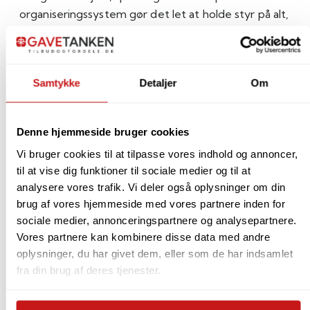
organiseringssystem gør det let at holde styr på alt,
og den integrerede metalramme giver en stor,
stabil åbning, så du hurtigt finder det, du mangler.
Samtykke
Detaljer
Om
• Rummelig model på 30 liter
• Let polstrede sider og bund
• Stor lynlåsåbning med integreret metalramme
Denne hjemmeside bruger cookies
• 6 indvendige rum til smart organisering
Vi bruger cookies til at tilpasse vores indhold og annoncer,
• Justerbar skulderrem med behagelig polstring
til at vise dig funktioner til sociale medier og til at
• 2 polstrede bærehåndtag
analysere vores trafik. Vi deler også oplysninger om din
• Moderne 3D-quiltet rhombus-design
brug af vores hjemmeside med vores partnere inden for
• Vandafvisende materiale i 100% genanvendt
sociale medier, annonceringspartnere og analysepartnere.
polyester
Vores partnere kan kombinere disse data med andre
• Mål: 48 × 39,5 × 29 cm – Volume: 30 liter
oplysninger, du har givet dem, eller som de har indsamlet
fra din brug af deres tjenester.
En elegant og praktisk taske, der giver dig masser
af plads – uanset hvor turen går hen.