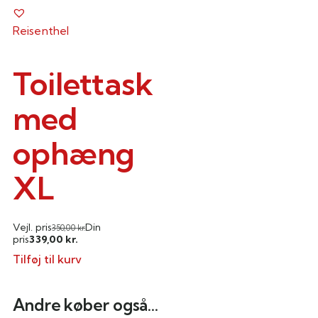
Reisenthel
Toilettaske
med
ophæng
XL
Vejl. pris
Din
350,00
kr.
339,00
pris
kr.
Tilføj til kurv
Andre køber også...