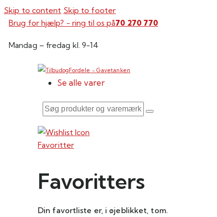
Skip to content
Skip to footer
Brug for hjælp? - ring til os på
70 270 770
Mandag – fredag kl. 9-14
Se alle varer
Søg
produkter
og
Favoritter
varemærker
Favoritters
Din favortliste er, i øjeblikket, tom.