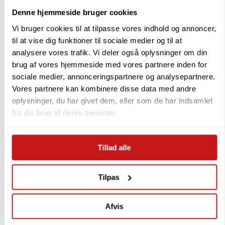
Denne hjemmeside bruger cookies
Vi bruger cookies til at tilpasse vores indhold og annoncer,
Fabrikant information:
til at vise dig funktioner til sociale medier og til at
analysere vores trafik. Vi deler også oplysninger om din
Navn:
AGAARD JEWELLERY DENMARK
brug af vores hjemmeside med vores partnere inden for
Adresse:
Cypresvej 8-10, DK-7400 Herning
sociale medier, annonceringspartnere og analysepartnere.
Hjemmeside:
https://byaagaard.com/
Vores partnere kan kombinere disse data med andre
oplysninger, du har givet dem, eller som de har indsamlet
fra din brug af deres tjenester.
Tillad alle
Brug for hjælp ? ring til os
70270770
Mandag – fredag kl. 9-14
Tilpas
Afvis