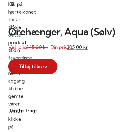
Klik på
hjerteikonet
for at
tilføje
Ørehænger, Aqua (Sølv)
dette
produkt
Vejl. pris
345,00
kr.
Din pris
305,00
kr.
til din
favoritliste.
Ørehænger,
Få
Tilføj til kurv
Aqua
nemt
(Sølv)
adgang
antal
til dine
gemte
varer
Gratis fragt
ved at
klikke
på