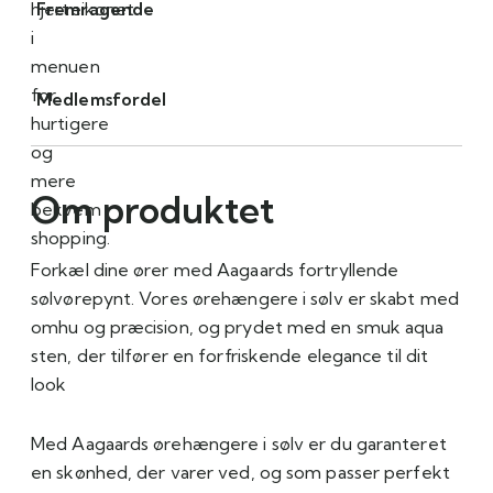
hjerteikonet
Fremragende
i
menuen
for
Medlemsfordel
hurtigere
og
mere
Om produktet
bekvem
shopping.
Forkæl dine ører med Aagaards fortryllende
sølvørepynt. Vores ørehængere i sølv er skabt med
omhu og præcision, og prydet med en smuk aqua
sten, der tilfører en forfriskende elegance til dit
look
Med Aagaards ørehængere i sølv er du garanteret
en skønhed, der varer ved, og som passer perfekt