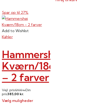
Spar op til
27%
Add to Wishlist
Kähler
Hammershøi
Kværn/18cm
– 2 farver
Vejl. pris
Din
529,00
kr.
385,00
pris
kr.
Vælg muligheder