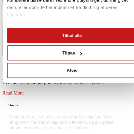
kombinere disse data med andre oplysninger, du har givet
dem, eller som de har indsamlet fra din brug af deres
tjenester.
Tillad alle
Tilpas
How to Have More Focused
Afvis
Uncategorized
21. april 2023
180
Views
0
Likes
0
Comments
Here are a few of our primary fashion blog categories.
Read More
Om os
TilbudogFordele.dk ejes og drives af Gavetanken ApS.
Shoppen er for Ældre Sagens medlemmer, og alle priser
inkluderer moms og forsendelse i Danmark.