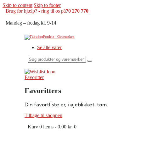
Skip to content
Skip to footer
Brug for hjælp? - ring til os på
70 270 770
Mandag – fredag kl. 9-14
Se alle varer
Søg
produkter
og
varemærker
Favoritter
her
Favoritters
Din favortliste er, i øjeblikket, tom.
Tilbage til shoppen
Kurv
0 items
-
0,00 kr.
0