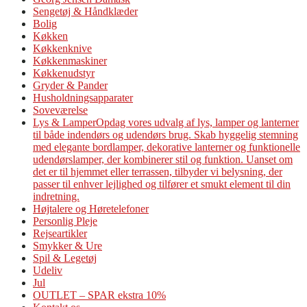
Sengetøj & Håndklæder
Bolig
Køkken
Køkkenknive
Køkkenmaskiner
Køkkenudstyr
Gryder & Pander
Husholdningsapparater
Soveværelse
Lys & Lamper
Opdag vores udvalg af lys, lamper og lanterner
til både indendørs og udendørs brug. Skab hyggelig stemning
med elegante bordlamper, dekorative lanterner og funktionelle
udendørslamper, der kombinerer stil og funktion. Uanset om
det er til hjemmet eller terrassen, tilbyder vi belysning, der
passer til enhver lejlighed og tilfører et smukt element til din
indretning.
Højtalere og Høretelefoner
Personlig Pleje
Rejseartikler
Smykker & Ure
Spil & Legetøj
Udeliv
Jul
OUTLET – SPAR ekstra 10%