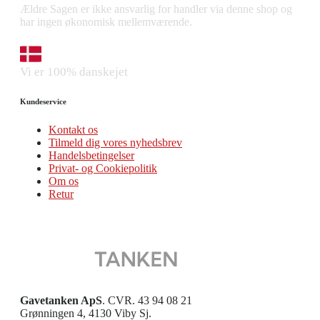
Ældre Sagen er ikke ansvarlig for handler via denne shop og
har ingen økonomisk mellemværende.
Vi er 100% danskejet
Kundeservice
Kontakt os
Tilmeld dig vores nyhedsbrev
Handelsbetingelser
Privat- og Cookiepolitik
Om os
Retur
Gavetanken ApS
. CVR. 43 94 08 21
Grønningen 4, 4130 Viby Sj.