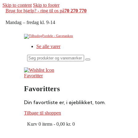
Skip to content
Skip to footer
Brug for hjælp? - ring til os på
70 270 770
Mandag – fredag kl. 9-14
Se alle varer
Søg
produkter
og
varemærker
Favoritter
her
Favoritters
Din favortliste er, i øjeblikket, tom.
Tilbage til shoppen
Kurv
0 items
-
0,00 kr.
0