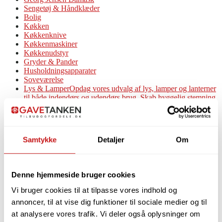
Sengetøj & Håndklæder
Bolig
Køkken
Køkkenknive
Køkkenmaskiner
Køkkenudstyr
Gryder & Pander
Husholdningsapparater
Soveværelse
Lys & Lamper
Opdag vores udvalg af lys, lamper og lanterner
til både indendørs og udendørs brug. Skab hyggelig stemning
med elegante bordlamper, dekorative lanterner og funktionelle
udendørslamper, der kombinerer stil og funktion. Uanset om
det er til hjemmet eller terrassen, tilbyder vi belysning, der
passer til enhver lejlighed og tilfører et smukt element til din
Samtykke
Detaljer
Om
indretning.
Højtalere og Høretelefoner
Personlig Pleje
Rejseartikler
Denne hjemmeside bruger cookies
Smykker & Ure
Spil & Legetøj
Vi bruger cookies til at tilpasse vores indhold og
Udeliv
annoncer, til at vise dig funktioner til sociale medier og til
Jul
OUTLET – SPAR ekstra 10%
at analysere vores trafik. Vi deler også oplysninger om