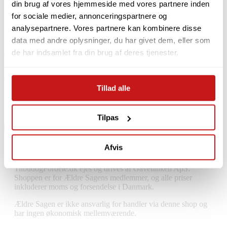
Kontakt os
din brug af vores hjemmeside med vores partnere inden
Handelsbetingelser
for sociale medier, annonceringspartnere og
Privat- og Cookiepolitik
Om os
analysepartnere. Vores partnere kan kombinere disse
Retur
data med andre oplysninger, du har givet dem, eller som
de har indsamlet fra din brug af deres tjenester.
Tag kontakt
kundeservice@gavetanken.dk
70 270 770
Tillad alle
Fornavn
Efternavn
Email
Tilpas
Afvis
Om os
TilbudogFordele.dk ejes og drives af Gavetanken ApS.
Shoppen er for Ældre Sagens medlemmer, og alle priser
inkluderer moms og forsendelse i Danmark.
Ældre Sagen er ikke ansvarlig for handler via denne shop og
har ingen økonomisk mellemværende.