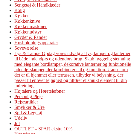
Sengetøj & Håndklæder
Bolig
Køkken
Køkkenknive
Køkkenmaskiner
Køkkenudstyr
Gryder & Pander
Husholdningsapparater
Soveværelse
Lys & Lamper
Opdag vores udvalg af lys, lamper og lanterner
til både indendørs og udendørs brug. Skab hyggelig stemning
med elegante bordlamper, dekorative lanterner og funktionelle
udendørslamper, der kombinerer stil og funktion. Uanset om
det er til hjemmet eller terrassen, tilbyder vi belysning, der
passer til enhver lejlighed og tilfører et smukt element til din
indretning.
Højtalere og Høretelefoner
Personlig Pleje
Rejseartikler
Smykker & Ure
Spil & Legetøj
Udeliv
Jul
OUTLET – SPAR ekstra 10%