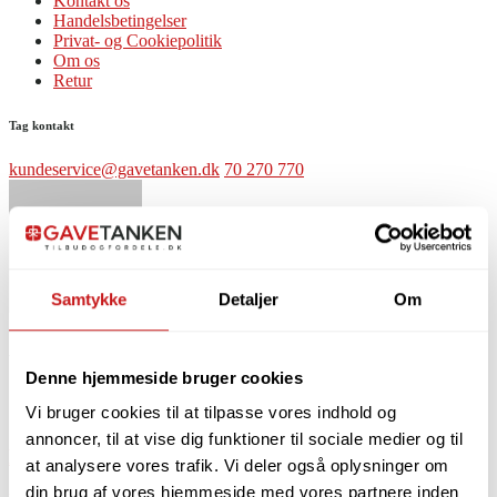
Kontakt os
Handelsbetingelser
Privat- og Cookiepolitik
Om os
Retur
Tag kontakt
kundeservice@gavetanken.dk
70 270 770
Samtykke
Detaljer
Om
Admin
Denne hjemmeside bruger cookies
5
articles published
Vi bruger cookies til at tilpasse vores indhold og
annoncer, til at vise dig funktioner til sociale medier og til
How to Have More Focused
at analysere vores trafik. Vi deler også oplysninger om
din brug af vores hjemmeside med vores partnere inden