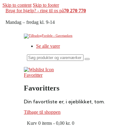
Skip to content
Skip to footer
Brug for hjælp? - ring til os på
70 270 770
Mandag – fredag kl. 9-14
Se alle varer
Søg
produkter
og
varemærker
Favoritter
her
Favoritters
Din favortliste er, i øjeblikket, tom.
Tilbage til shoppen
Kurv
0 items
-
0,00 kr.
0