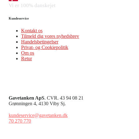
Vi er 100% danskejet
Kundeservice
Kontakt os
Tilmeld dig vores nyhedsbrev
Handelsbetingelser
Privat- og Cookiepolitik
Om os
Retur
Gavetanken ApS
. CVR. 43 94 08 21
Grønningen 4, 4130 Viby Sj.
kundeservice@gavetanken.dk
70 270 770