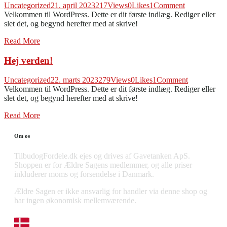
Uncategorized
21. april 2023
217
Views
0
Likes
1
Comment
Velkommen til WordPress. Dette er dit første indlæg. Rediger eller
slet det, og begynd herefter med at skrive!
Read More
Hej verden!
Uncategorized
22. marts 2023
279
Views
0
Likes
1
Comment
Velkommen til WordPress. Dette er dit første indlæg. Rediger eller
slet det, og begynd herefter med at skrive!
Read More
Om os
TilbudogFordele.dk ejes og drives af Gavetanken ApS.
Shoppen er for Ældre Sagens medlemmer, og alle priser
inkluderer moms og forsendelse i Danmark.
Ældre Sagen er ikke ansvarlig for handler via denne shop og
har ingen økonomisk mellemværende.